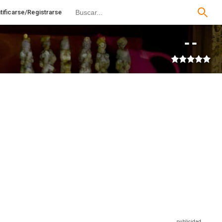
tificarse/Registrarse
--