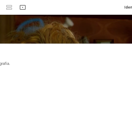
Iden
rafía.