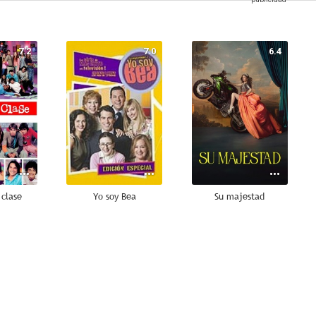
7.2
7.0
6.4
 clase
Yo soy Bea
Su majestad
6.3
6.0
5.4