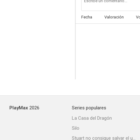
Fecha
Valoración
V
La alondra
--
PlayMax
2026
Series populares
Miedo al hombre
La Casa del Dragón
--
Silo
Stuart no consigue salvar el universo