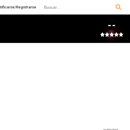
tificarse/Registrarse
--