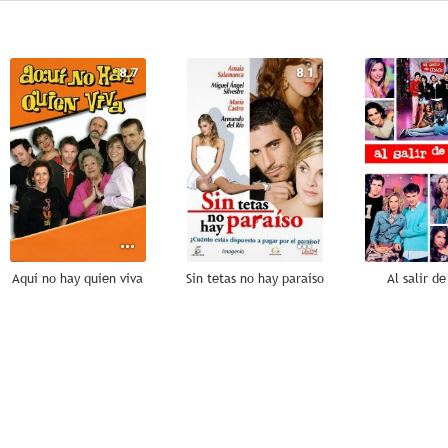
8.7
8.1
Aquí no hay quien viva
Sin tetas no hay paraíso
Al salir de
8.0
7.0