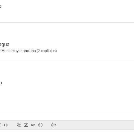
o
Un drama nuevo
Los milagros del jornal
Juegos de me
--
--
 agua
 Montemayor anciana
(
2
capítulos
)
o
Veinte añitos
La hidalga limosnera
Tierra B
--
--