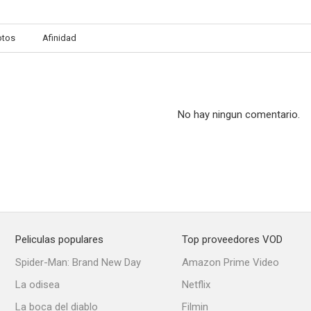
otos
Afinidad
Un espíritu burlón
Eugenia de Montijo
--
--
No hay ningun comentario.
Peliculas populares
Top proveedores VOD
Rosalía de Castro
Nunca es tarde
La familia
Spider-Man: Brand New Day
Amazon Prime Video
--
--
La odisea
Netflix
La boca del diablo
Filmin