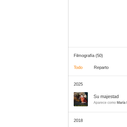
Don Juan Tenorio
4.7
Filmografía (50)
Todo
Reparto
2025
Las chicas de oro
--
6.4
Su majestad
Aparece como
María 
2018