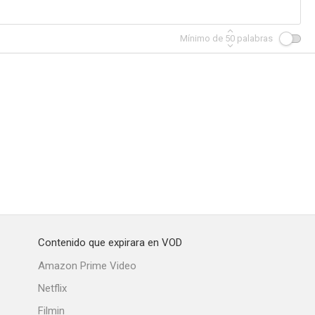
Mínimo de
50
palabras
La que arman las mujeres
El alcalde de Zalamea
Ifigenia
--
--
--
Contenido que expirara en VOD
 Colón
Prohibido suicidarse en primavera
Las buenas personas
Amazon Prime Video
--
--
--
Netflix
Filmin