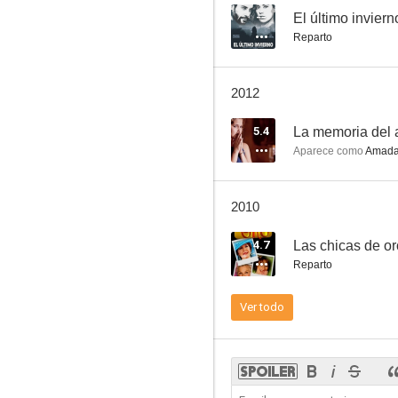
--
El último inviern
Reparto
Rosas de otoño
2012
--
5.4
La memoria del
Aparece como
Amada
2010
4.7
Las chicas de or
Reparto
Todos eran mis hijos
Ver todo
--