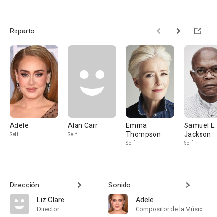
Reparto
Adele
Alan Carr
Emma
Samuel L.
Thompson
Jackson
Self
Self
Self
Self
Dirección
Sonido
Liz Clare
Adele
Director
Compositor de la Música Original