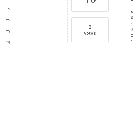
8
7
???
6
5
???
4
2
3
???
votos
2
1
???