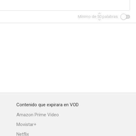
Mínimo de
50
palabras
Papá se muere. ¿Quién tiene la herencia?
Policía por error
Atrapado en el silencio
--
Contenido que expirara en VOD
 Picture
Amazon Prime Video
Movistar+
Netflix