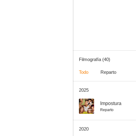
El relevo
6.0
Filmografía (40)
Todo
Reparto
2025
Tom and Huck
--
7.6
Impostura
Reparto
2020