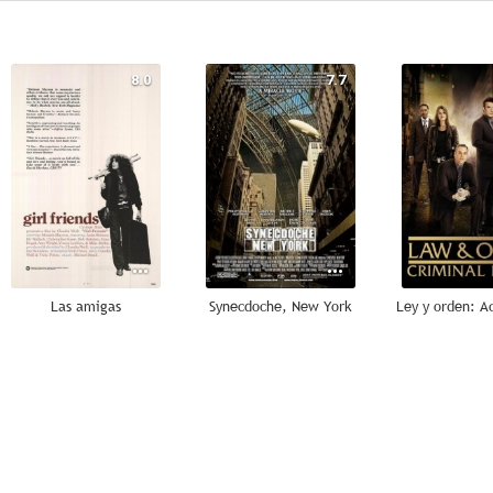
8.0
7.7
Las amigas
Synecdoche, New York
6.5
6.3