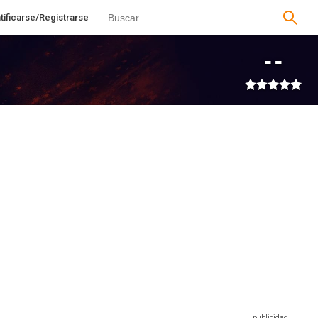
tificarse/Registrarse
--