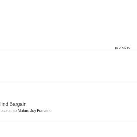
dos
El turista accidental
Encuentros en Nueva York
5.8
5.0
2.0
 calle
El rompecorazones
A Blind Bargain
--
--
--
lind Bargain
rece como
Mature Joy Fontaine