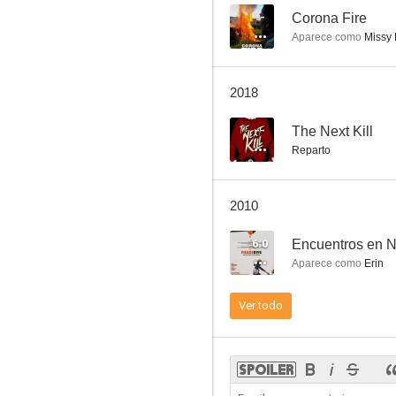
--
Corona Fire
Aparece como
Missy
Corona Fire
2018
--
--
The Next Kill
Reparto
2010
6.0
Encuentros en 
Aparece como
Erin
Golddigger: El robot de oro
Ver todo
--