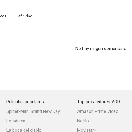
otos
Afinidad
Principios mortales
Miss América
--
--
No hay ningun comentario.
Peliculas populares
Top proveedores VOD
Max's Bar
Heartland
Not a Pretty
Spider-Man: Brand New Day
Amazon Prime Video
La odisea
Netflix
La boca del diablo
Movistar+