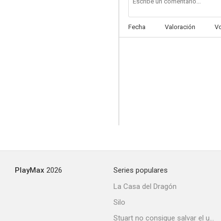
Fecha
Valoración
V
Engañada
--
PlayMax
2026
Series populares
Locura publicitaria
La Casa del Dragón
Silo
Stuart no consigue salvar el universo