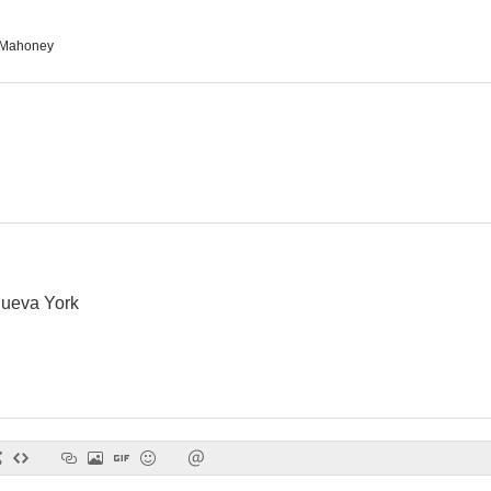
 Mahoney
The Next Kill
El buen nombre
--
--
Nueva York
Where the Rivers Flow North
To Dance with the White Dog
Duras pro
--
--