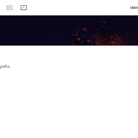
Iden
rafía.