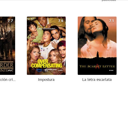
7.7
7.6
7.1
Ley y orden: Acción criminal
Impostura
La letra escarlata
6.3
6.2
6.0