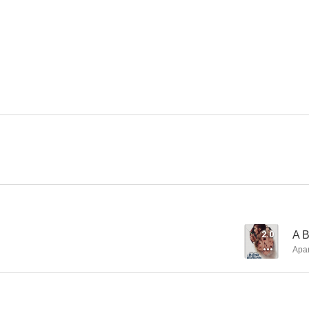
El buen pastor
Terror en Amityville
Recuer
6.0
6.0
El teléfono
Sangre sabia (El profeta del diablo)
Cruzando la
--
--
2.0
A B
Apa