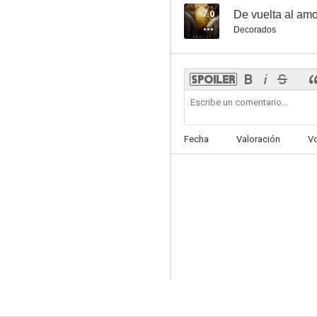
7.0
De vuelta al amo
Decorados
Fecha
Valoración
V