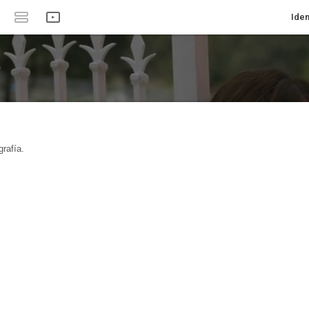
Iden
rafía.