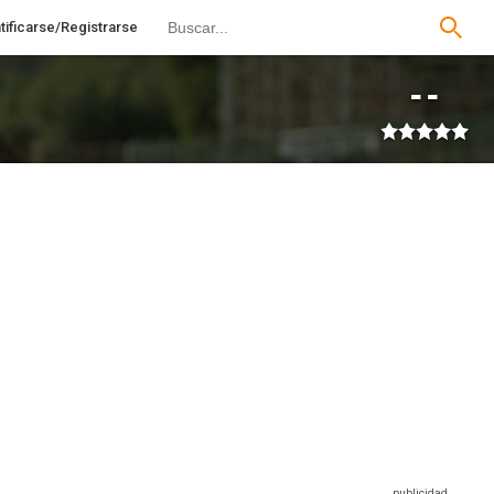
tificarse/Registrarse
--