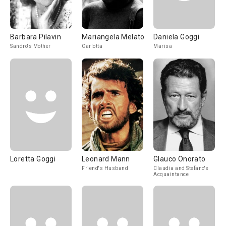
Barbara Pilavin
Mariangela Melato
Daniela Goggi
Sandro's Mother
Carlotta
Marisa
Loretta Goggi
Leonard Mann
Glauco Onorato
Friend's Husband
Claudia and Stefano's
Acquaintance