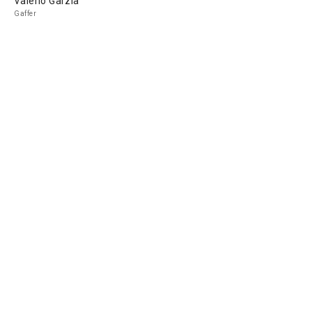
Valerio Garzia
Gaffer