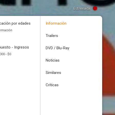
Estrenada
icación por edades
Información
ormación
Trailers
uesto - Ingresos
DVD / Blu-Ray
000 -
$0
Noticias
Similares
Críticas