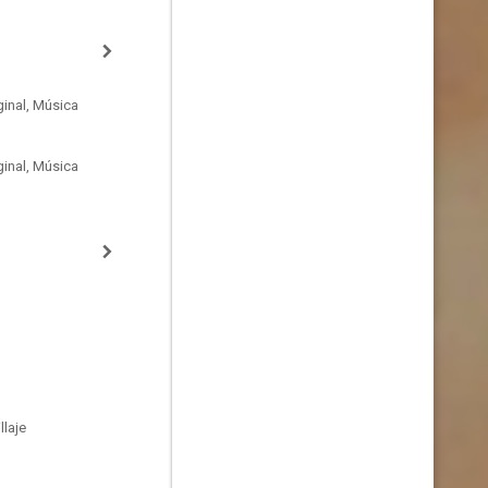
inal, Música
inal, Música
laje