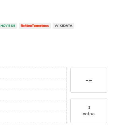
--
0
votos