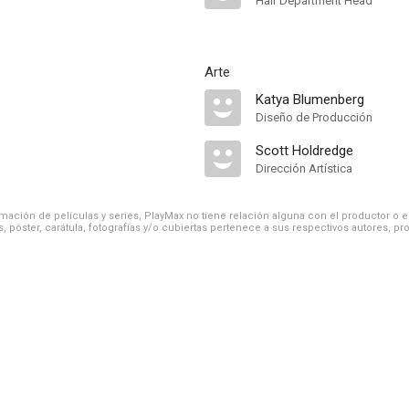
Hair Department Head
Arte
Katya Blumenberg
Diseño de Producción
Scott Holdredge
Dirección Artística
ación de películas y series, PlayMax no tiene relación alguna con el productor o el d
, póster, carátula, fotografías y/o cubiertas pertenece a sus respectivos autores, pr