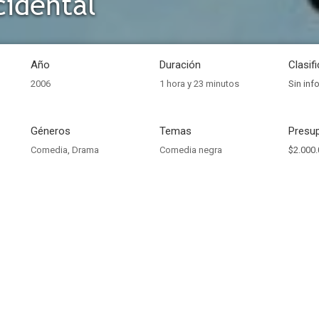
idental
Año
Duración
Clasif
2006
1 hora y 23 minutos
Sin inf
Géneros
Temas
Presup
Comedia
,
Drama
Comedia negra
$2.000.