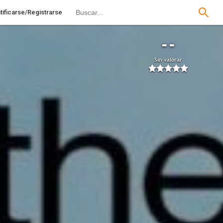
tificarse/Registrarse
--
Sin valorar