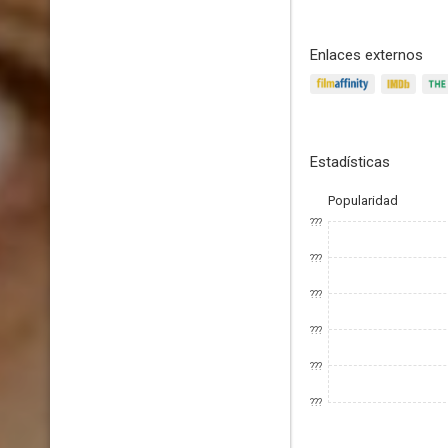
Enlaces externos
Estadísticas
Popularidad
???
???
???
???
???
???