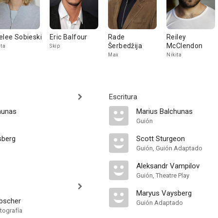
elee Sobieski
Eric Balfour
Rade
Reiley
Šerbedžija
McClendon
ita
Skip
Max
Nikita
Escritura
hunas
Marius Balchunas
Guión
sberg
Scott Sturgeon
Guión, Guión Adaptado
Aleksandr Vampilov
Guión, Theatre Play
Maryus Vaysberg
bscher
Guión Adaptado
tografía