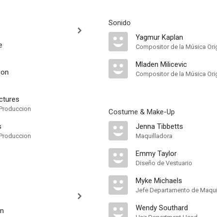
Sonido
Yagmur Kaplan
e
Compositor de la Música Orig
Mladen Milicevic
eon
Compositor de la Música Orig
ctures
Produccion
Costume & Make-Up
s
Jenna Tibbetts
Produccion
Maquilladora
Emmy Taylor
Diseño de Vestuario
Myke Michaels
Jefe Departamento de Maquil
Wendy Southard
on