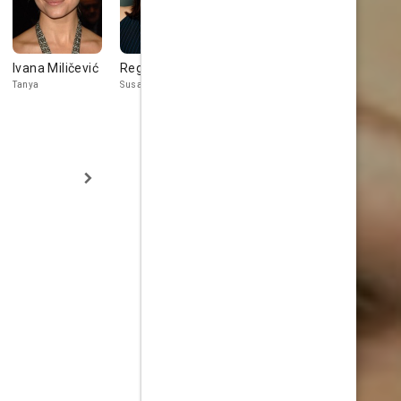
Ivana Miličević
Regina Hall
Brian Geraghty
Ed Begley J
Tanya
Susan
Greg
Leonard