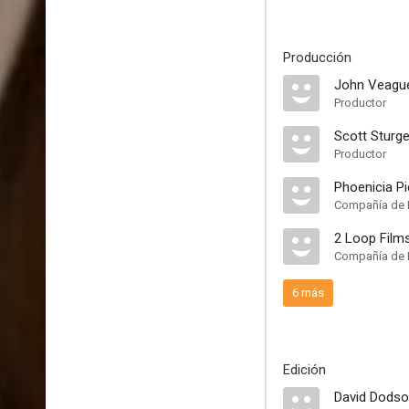
Producción
John Veagu
Productor
Scott Sturg
Productor
Phoenicia Pi
Compañía de 
2 Loop Film
Compañía de 
6 más
Edición
David Dods