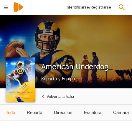
Identificarse/Registrarse
American Underdog
Reparto y Equipo
Volver a la ficha
Todo
Reparto
Dirección
Escritura
Cámara