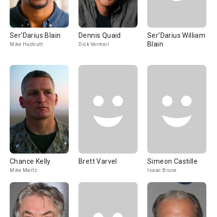
Ser'Darius Blain
Dennis Quaid
Ser'Darius William
Blain
Mike Hudnutt
Dick Vermeil
Chance Kelly
Brett Varvel
Simeon Castille
Mike Martz
Isaac Bruce