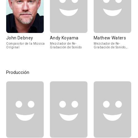
John Debney
Andy Koyama
Mathew Waters
Compositor de la Música
Mezclador de Re-
Mezclador de Re-
Original
Grabación de Sonido
Grabación de Sonido,
Sound Supervisor
Producción