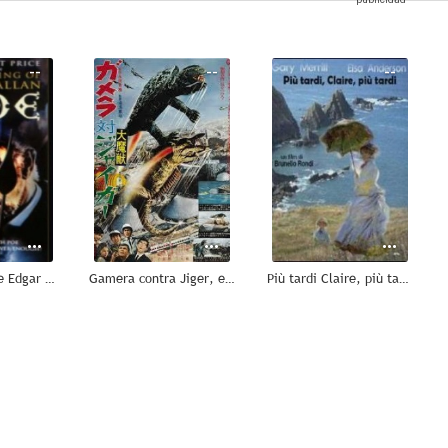
--
--
--
En compañía de Edgar Allan Poe
Gamera contra Jiger, el señor del caos
Più tardi Claire, più tardi...