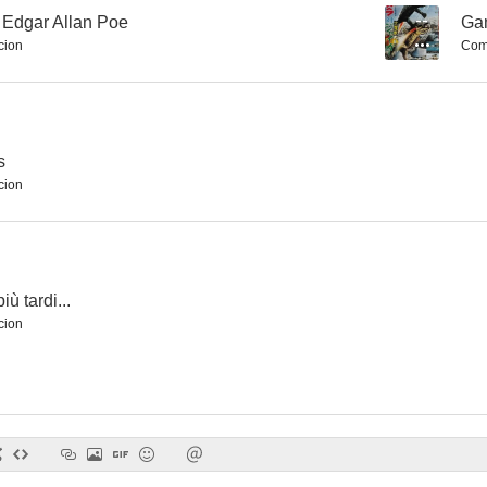
Edgar Allan Poe
--
Gam
cion
Com
s
cion
iù tardi...
cion