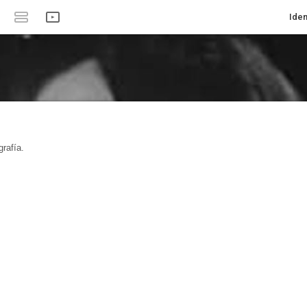
Iden
rafía.