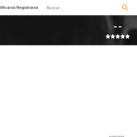
tificarse/Registrarse
--