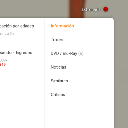
Estrenada
icación por edades
Información
ormación
Trailers
uesto - Ingresos
DVD / Blu-Ray
(6)
000 -
.319
Noticias
Similares
Críticas