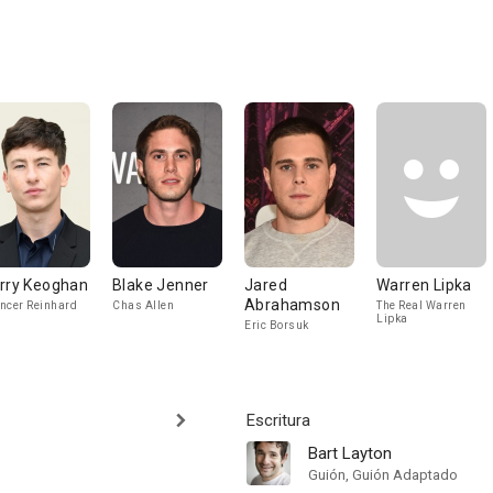
rry Keoghan
Blake Jenner
Jared
Warren Lipka
Abrahamson
ncer Reinhard
Chas Allen
The Real Warren
Lipka
Eric Borsuk
Escritura
Bart Layton
Guión, Guión Adaptado