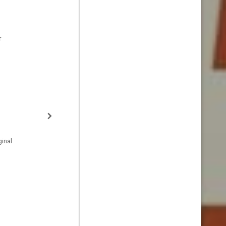
r
inal