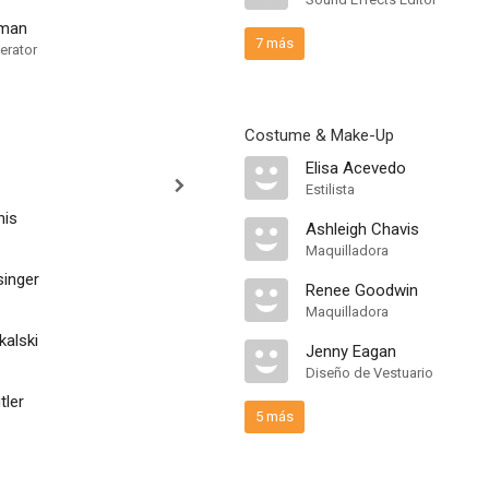
hman
7 más
erator
Costume & Make-Up
Elisa Acevedo
Estilista
nis
Ashleigh Chavis
Maquilladora
singer
Renee Goodwin
Maquilladora
kalski
Jenny Eagan
Diseño de Vestuario
tler
5 más