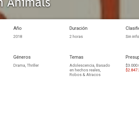
n Animals
Año
Duración
Clasif
2018
2 horas
Sin inf
Géneros
Temas
Presup
Drama
,
Thriller
Adolescencia
,
Basado
$3.000.
en hechos reales
,
$2.847
Robos & Atracos