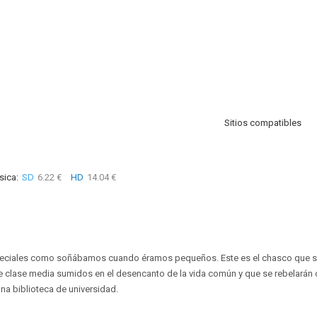
Sitios compatibles
sica:
SD
6.22 €
HD
14.04 €
eciales como soñábamos cuando éramos pequeños. Este es el chasco que se
 clase media sumidos en el desencanto de la vida común y que se rebelarán 
una biblioteca de universidad.