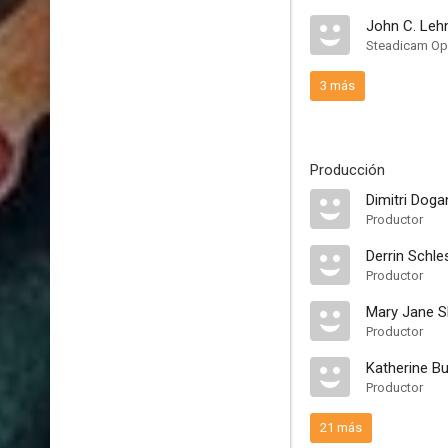
John C. Le
Steadicam Op
3 más
Producción
Dimitri Doga
Productor
Derrin Schle
Productor
Mary Jane S
Productor
Katherine Bu
Productor
21 más