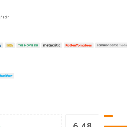
ñadir
6.48