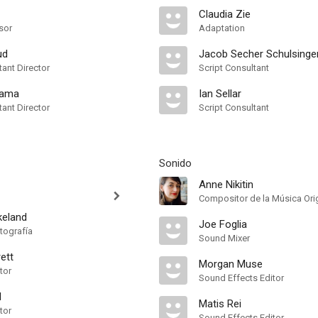
Claudia Zie
sor
Adaptation
ud
Jacob Secher Schulsinge
ant Director
Script Consultant
nama
Ian Sellar
ant Director
Script Consultant
Sonido
Anne Nikitin
Compositor de la Música Orig
rkeland
Joe Foglia
tografía
Sound Mixer
ett
Morgan Muse
tor
Sound Effects Editor
l
Matis Rei
tor
Sound Effects Editor