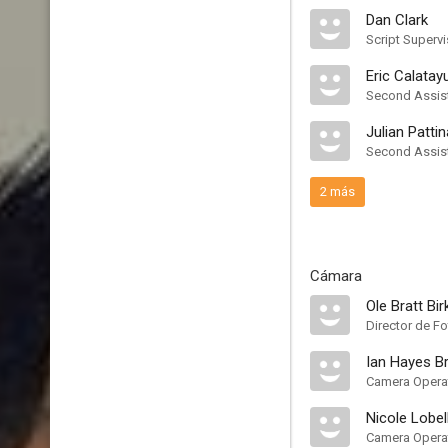
Dan Clark
Script Supervi
Eric Calatay
Second Assist
Julian Patti
Second Assist
2 más
Cámara
Ole Bratt Bi
Director de Fo
Ian Hayes Br
Camera Opera
Nicole Lobel
Camera Opera