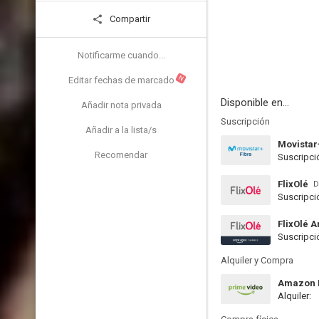
Compartir
Notificarme cuando...
N
Editar fechas de marcado
Disponible en...
Añadir nota privada
Suscripción
Añadir a la lista/s
Movistar
Recomendar
Suscripci
FlixOlé
D
Suscripci
FlixOlé 
Suscripci
Alquiler y Compra
Amazon P
Alquiler: