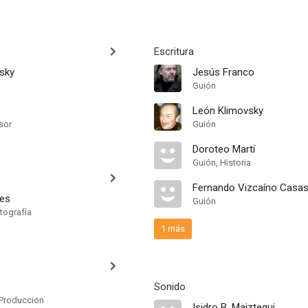
Escritura
sky
Jesús Franco
Guión
León Klimovsky
sor
Guión
Doroteo Martí
Guión, Historia
Fernando Vizcaíno Casa
res
Guión
tografía
1 más
Sonido
Produccion
Isidro B. Maiztegui