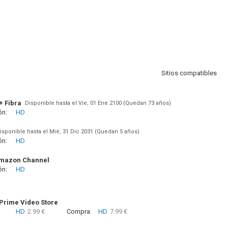
Sitios compatibles
+ Fibra
Disponible hasta el Vie, 01 Ene 2100 (Quedan 73 años)
ón:
HD
isponible hasta el Mié, 31 Dic 2031 (Quedan 5 años)
ón:
HD
Amazon Channel
ón:
HD
rime Video Store
HD
2.99 €
Compra:
HD
7.99 €