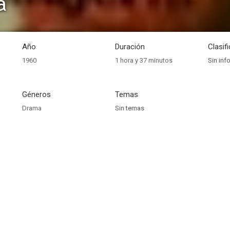
a
Año
Duración
Clasif
1960
1 hora y 37 minutos
Sin inf
Géneros
Temas
Drama
Sin temas