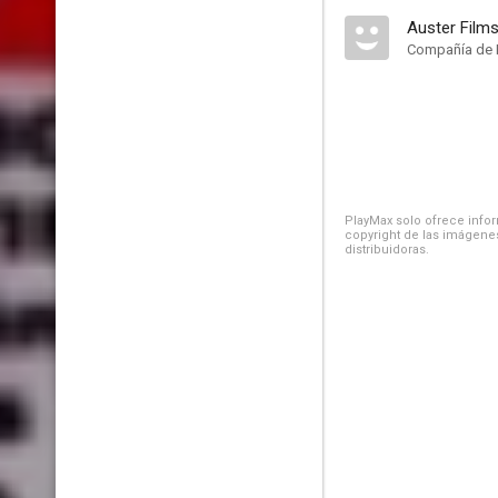
Auster Film
Compañía de 
PlayMax solo ofrece inform
copyright de las imágenes
distribuidoras.