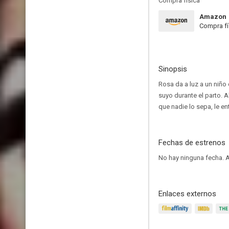
Compra física
Amazon
Compra fí
Sinopsis
Rosa da a luz a un niño 
suyo durante el parto. 
que nadie lo sepa, le e
Fechas de estrenos
No hay ninguna fecha.
A
Enlaces externos