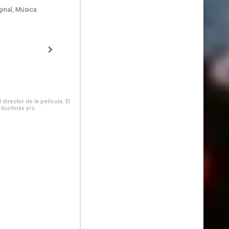
inal, Música
irector de la película. El
oductoras y/o