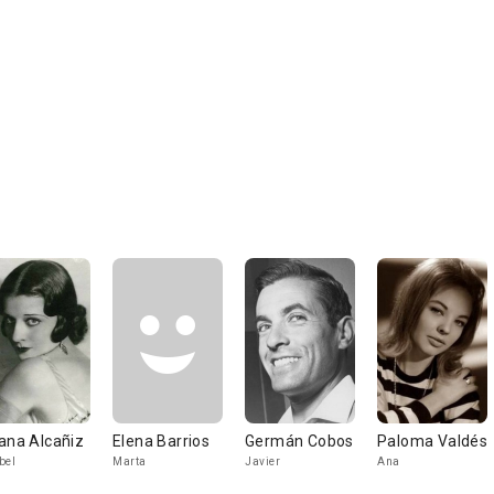
ana Alcañiz
Elena Barrios
Germán Cobos
Paloma Valdés
bel
Marta
Javier
Ana