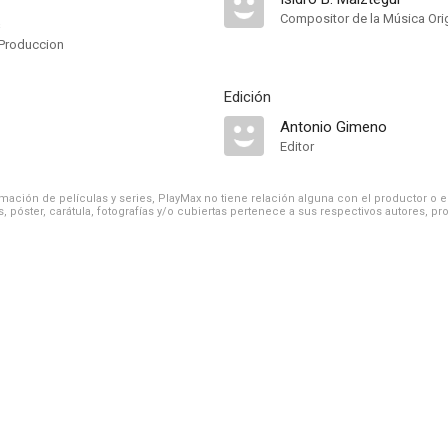
Compositor de la Música Orig
s
Produccion
Edición
Antonio Gimeno
Editor
ación de películas y series, PlayMax no tiene relación alguna con el productor o el d
, póster, carátula, fotografías y/o cubiertas pertenece a sus respectivos autores, pr