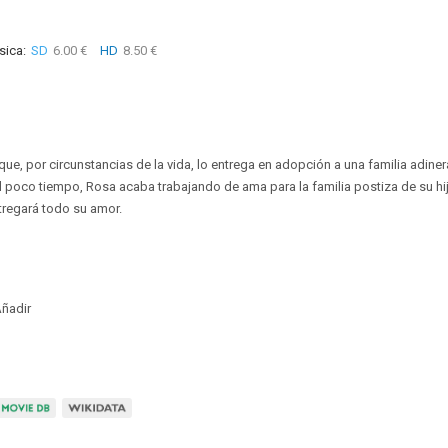
sica:
SD
6.00 €
HD
8.50 €
que, por circunstancias de la vida, lo entrega en adopción a una familia adine
Al poco tiempo, Rosa acaba trabajando de ama para la familia postiza de su hij
ntregará todo su amor.
ñadir