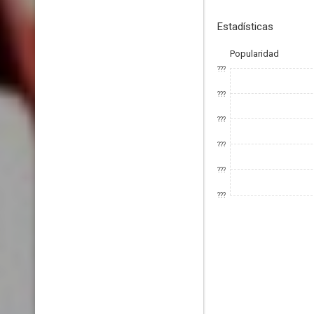
Estadísticas
Popularidad
???
???
???
???
???
???