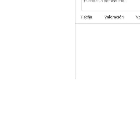
Fecha
Valoración
V
Que pena tu vida
--
La última muerte
--