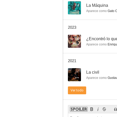
7.2
La Máquina
Aparece como
Gato O
Ana y Bruno
2023
--
7.0
¿Encontró lo qu
Aparece como
Enriq
2021
--
La civil
Aparece como
Gusta
Partida
Ver todo
--