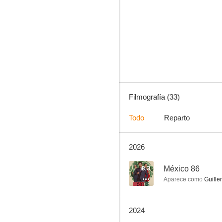
México 86
7.0
Filmografía (33)
Todo
Reparto
2026
¿Encontró lo que buscaba?
6.0
8.3
México 86
Aparece como
Guille
2024