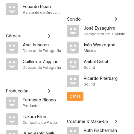
Eduardo Ripari
Asistente de Dirección
Sonido
José Eyzaguirre
Compositor de la Música Original
Cámara
Abel Irribaren
Iván Wyszogrod
Director de Fotografía
Música
Guillermo Zappino
Aníbal Girbal
Director de Fotografía
Sound
Ricardo Piterbarg
Sound
Producción
2 más
Fernando Blanco
Productor
Lakura Films
Costume & Make-Up
Compañía de Produccion
Ruth Fischerman
Juan Pablo Galli