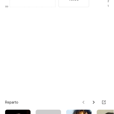
2
1
???
Reparto