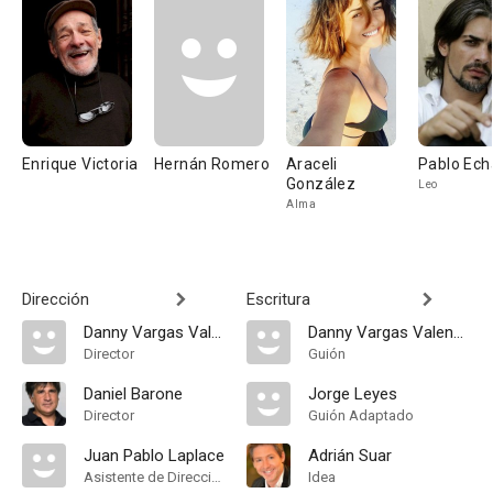
Enrique Victoria
Hernán Romero
Araceli
Pablo Echa
González
Leo
Alma
Dirección
Escritura
Danny Vargas Valenzuela
Danny Vargas Valenzuela
Director
Guión
Daniel Barone
Jorge Leyes
Director
Guión Adaptado
Juan Pablo Laplace
Adrián Suar
Asistente de Dirección
Idea