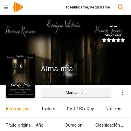
Identificarse/Registrarse
--
Sin valorar
Alma mía
Marcar ficha
Estrenada
Información
Trailers
DVD / Blu-Ray
Noticias
Título original
Año
Duración
Clasificación por edades