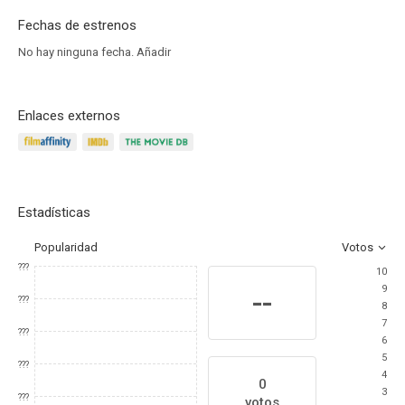
Fechas de estrenos
No hay ninguna fecha.
Añadir
Enlaces externos
Estadísticas
Popularidad
Votos
???
10
9
--
???
8
7
???
6
5
???
4
0
3
???
votos