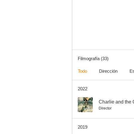
Más allá del límite
8.0
Filmografía (33)
Todo
Dirección
Es
2022
Misterio para tres
6.2
--
Charlie and the
Director
2019