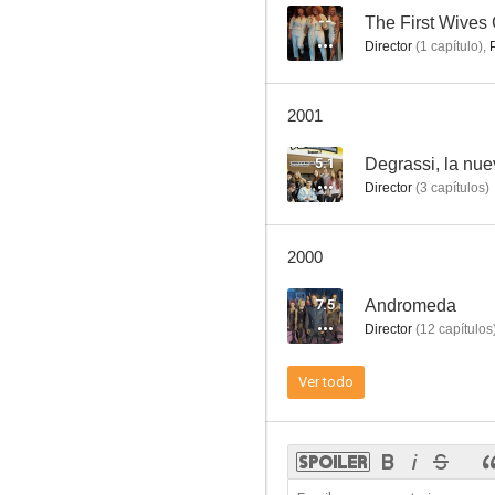
--
The First Wives
Director
(
1
capítulo
)
,
Salto al infinito
2001
5.3
5.1
Degrassi, la nu
Director
(
3
capítulos
)
2000
7.5
Andromeda
Director
(
12
capítulos
La Tierra: Conflicto final
Ver todo
5.0