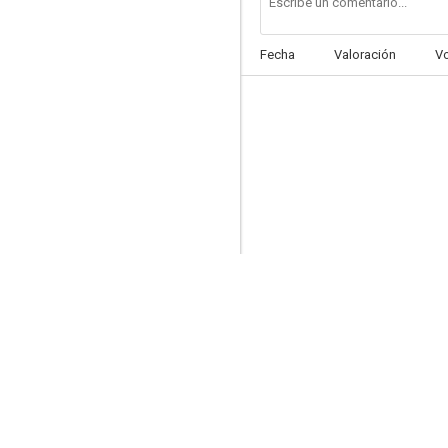
Fecha
Valoración
V
Robocop
--
BeastMaster
--