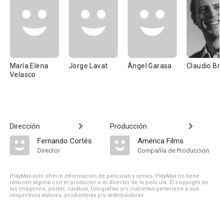
María Elena
Jorge Lavat
Ángel Garasa
Claudio B
Velasco
Dirección
Producción
Fernando Cortés
América Films
Director
Compañía de Produccion
PlayMax solo ofrece información de películas y series, PlayMax no tiene
relación alguna con el productor o el director de la película. El copyright de
las imágenes, póster, carátula, fotografías y/o cubiertas pertenece a sus
respectivos autores, productoras y/o distribuidoras.