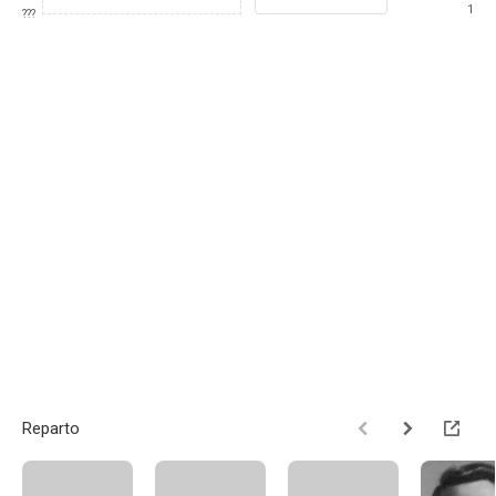
1
???
Reparto