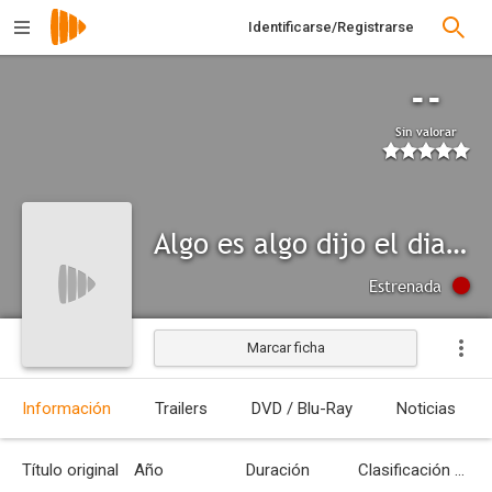
Identificarse/Registrarse
--
Sin valorar
Algo es algo dijo el diablo
Estrenada
Marcar ficha
Información
Trailers
DVD / Blu-Ray
Noticias
Título original
Año
Duración
Clasificación por edades