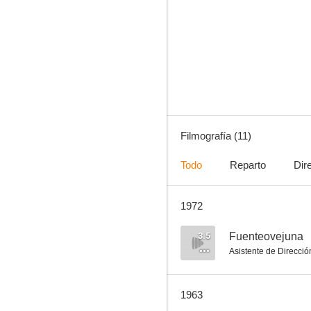
Dulcinea
--
Filmografía (11)
Todo
Reparto
Dir
1972
Malvaloca
--
3.5
Fuenteovejuna
Asistente de Direcció
1963