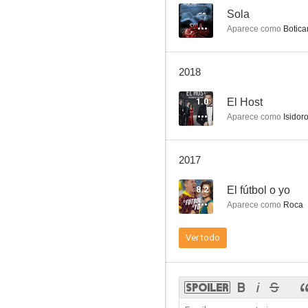
--
Sola
Aparece como
Botica
El Host
2018
--
1.0
El Host
Aparece como
Isidor
2017
8.2
El fútbol o yo
Aparece como
Roca
Sola
Ver todo
--