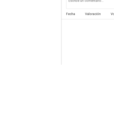
Fecha
Valoración
V
Gigantes de Valdés
--
Felicidades