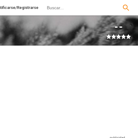
tificarse/Registrarse
--