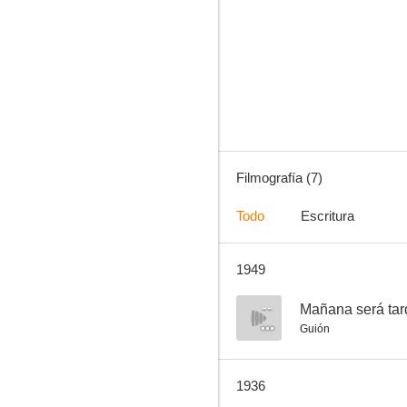
El misterio de la torre Eiffel
Filmografía (7)
Todo
Escritura
1949
--
Mañana será tar
Guión
1936