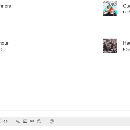
nnera
--
Cuo
Gui
mour
--
Ha
do
Nov