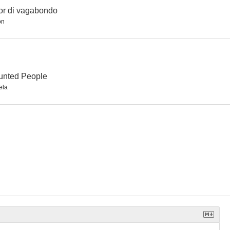
r di vagabondo
ón
unted People
ela