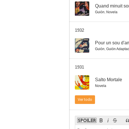
--
Quand minuit so
Guión
,
Novela
1932
--
Pour un sou d'a
Guión
,
Guión Adapta
1931
--
Salto Mortale
Novela
Ver todo