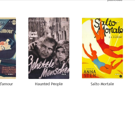
--
--
--
 d'amour
Haunted People
Salto Mortale