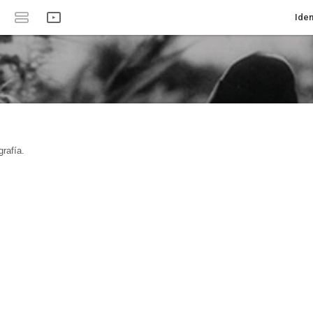
Iden
rafía.