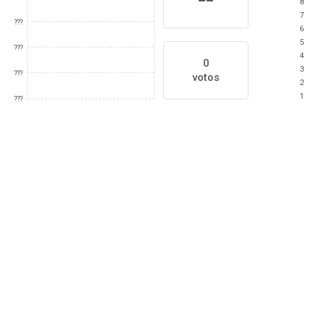
8
7
???
6
5
???
4
0
3
???
votos
2
1
???