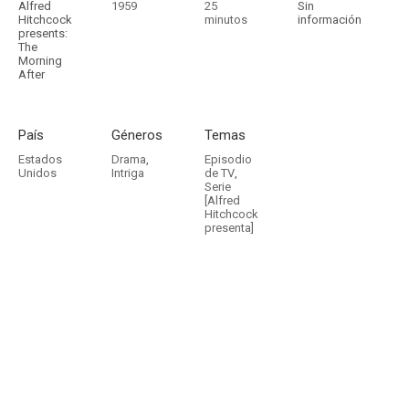
Alfred
1959
25
Sin
Hitchcock
minutos
información
presents:
The
Morning
After
País
Géneros
Temas
Estados
Drama
,
Episodio
Unidos
Intriga
de TV
,
Serie
[Alfred
Hitchcock
presenta]