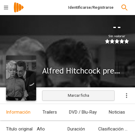
Identificarse/Registrarse
--
Sin valorar
Alfred Hitchcock presenta: The Morning After
Marcar ficha
Información
Trailers
DVD / Blu-Ray
Noticias
Título original
Año
Duración
Clasificación por edades