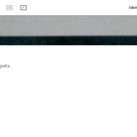
Iden
rafía.