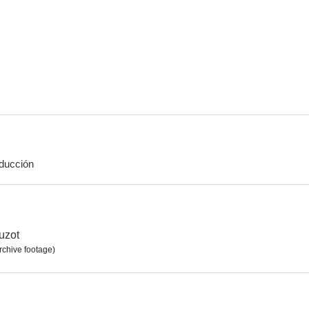
Les inconnus dans la maison
Caprices
L'assassinat du
ducción
uzot
rchive footage)