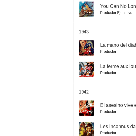
--
You Can No Lon
Productor Ejecutivo
1943
--
La mano del dia
Productor
--
La ferme aux lo
Productor
1942
7.0
El asesino vive 
Productor
--
Les inconnus da
Productor