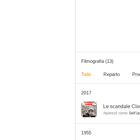
Lo quiso del azar
--
Filmografía (13)
Todo
Reparto
Pro
2017
El dominó verde
--
Le scandale Clo
Aparece como
Self (a
1955