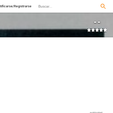
tificarse/Registrarse
--