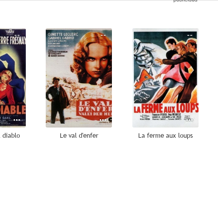
--
--
--
 diablo
Le val d'enfer
La ferme aux loups
--
--
--