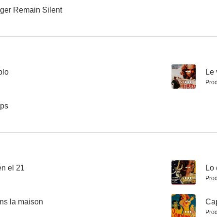
ger Remain Silent
blo
--
Le 
Prod
ups
en el 21
--
Lo 
Prod
ns la maison
--
Cap
Prod