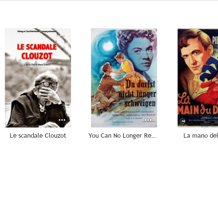
--
--
Le scandale Clouzot
You Can No Longer Remain Silent
La mano del
--
--