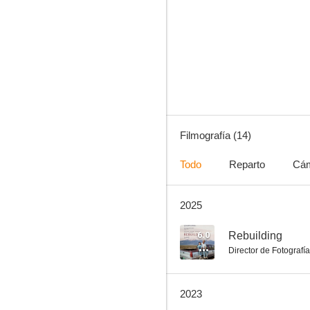
A Perfect Day for Caribou
--
Filmografía (14)
Todo
Reparto
Cá
2025
A Stormy Night
--
6.0
Rebuilding
Director de Fotografía
2023