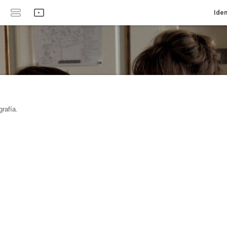
Iden
rafía.