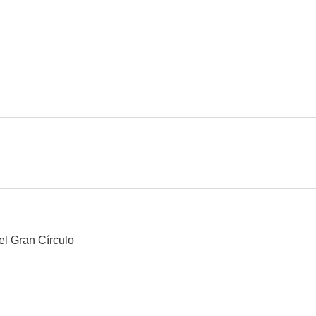
Romeo y Julieta
Don Matteo
Titanic: Sangr
6.0
6.0
...Y si no, nos enfadamos
Nadie como tú
Life
--
--
el Gran Círculo