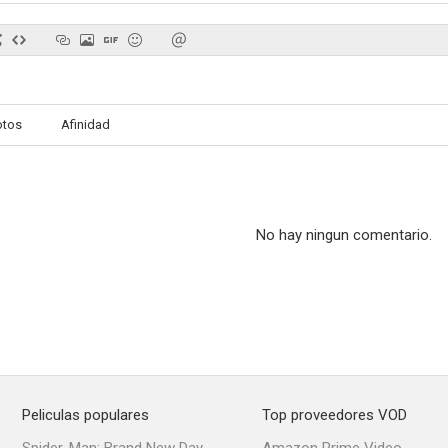
La bestia en el corazón
otos
Afinidad
No hay ningun comentario.
Peliculas populares
Top proveedores VOD