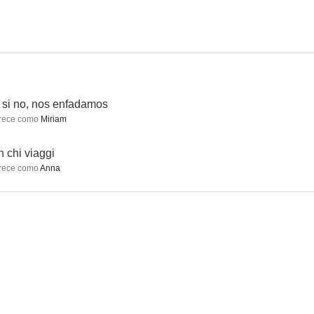
 da vivi
About Us
L'agenzia dei bugiardi
--
--
--
Y si no, nos enfadamos
rece como
Miriam
 chi viaggi
rece como
Anna
ua
La cartuja de Parma
Prova a volare