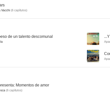
ars
 Vacchi
(
6
capítulos
)
One Trillion Dollars
Con chi viaggi
Si muore solo
--
--
 peso de un talento descomunal
6.0
...
la
Apa
--
Con
Apa
Amici come noi
L'ultima ruota del carro
AmeriQ
presenta: Momentos de amor
--
esca
(
6
capítulos
)