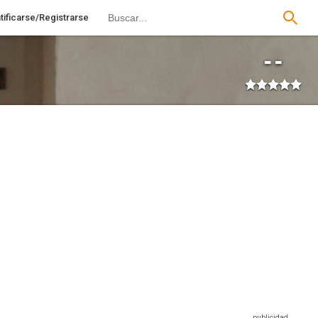
tificarse/Registrarse
--