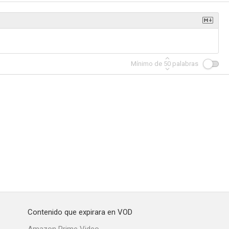
Mínimo de
50
palabras
Contenido que expirara en VOD