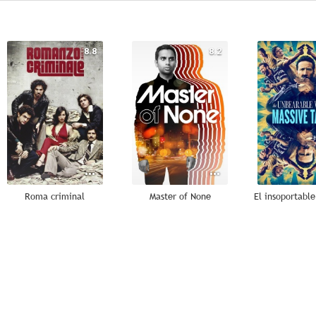
8.8
8.2
Roma criminal
Master of None
8.0
8.0