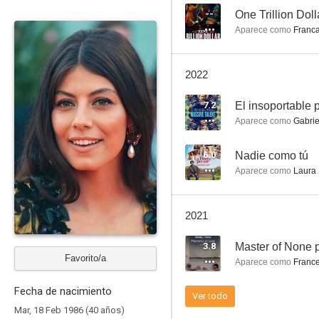
--
One Trillion Doll
Aparece como
Franca
Indiana Jones y el Gran Círculo
2022
--
7.2
El insoportable
Aparece como
Gabrie
6.0
Nadie como tú
Aparece como
Laura
2021
Titanium White
3.8
Master of None 
--
Favorito/a
Aparece como
Franc
Fecha de nacimiento
Ver todo
Mar, 18 Feb 1986 (40 años)