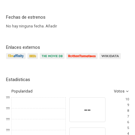
Fechas de estrenos
No hay ninguna fecha.
Añadir
Enlaces externos
Estadísticas
Popularidad
Votos
???
10
9
--
???
8
7
???
6
5
???
4