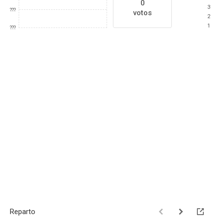
0
3
???
votos
2
1
???
Reparto