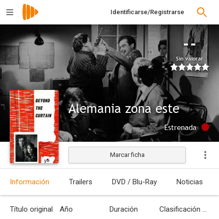
Identificarse/Registrarse
--
Sin valorar
Alemania zona este
Estrenada
Marcar ficha
Información
Trailers
DVD / Blu-Ray
Noticias
Título original
Año
Duración
Clasificación por edades