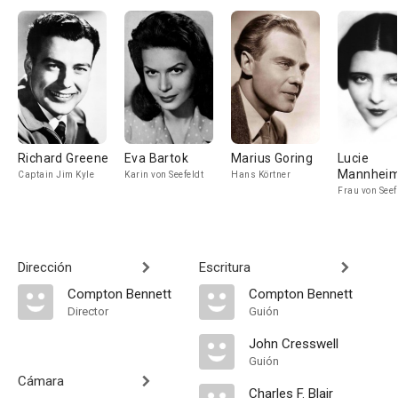
Richard Greene
Eva Bartok
Marius Goring
Lucie
Mannhei
Captain Jim Kyle
Karin von Seefeldt
Hans Körtner
Frau von Seef
Dirección
Escritura
Compton Bennett
Compton Bennett
Director
Guión
John Cresswell
Guión
Cámara
Charles F. Blair