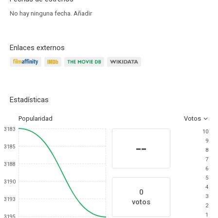
No hay ninguna fecha.
Añadir
Enlaces externos
Estadísticas
Popularidad
Votos
3183
10
9
--
3185
8
7
3188
6
5
3190
4
0
3
3193
votos
2
1
3195