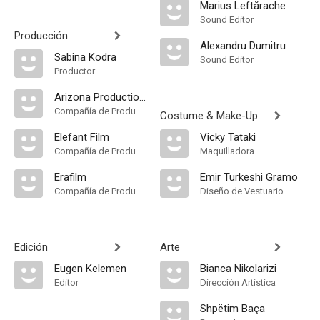
Marius Leftărache
Sound Editor
Producción
Alexandru Dumitru
Sabina Kodra
Sound Editor
Productor
Arizona Productions
Compañía de Produccion
Costume & Make-Up
Elefant Film
Vicky Tataki
Compañía de Produccion
Maquilladora
Erafilm
Emir Turkeshi Gramo
Compañía de Produccion
Diseño de Vestuario
Edición
Arte
Eugen Kelemen
Bianca Nikolarizi
Editor
Dirección Artística
Shpëtim Baça