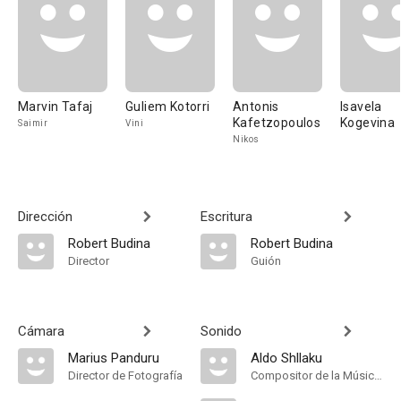
Marvin Tafaj
Guliem Kotorri
Antonis
Isavela
Kafetzopoulos
Kogevina
Saimir
Vini
Nikos
Dirección
Escritura
Robert Budina
Robert Budina
Director
Guión
Cámara
Sonido
Marius Panduru
Aldo Shllaku
Director de Fotografía
Compositor de la Música Original, Música