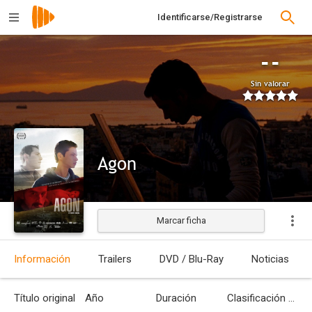
Identificarse/Registrarse
--
Sin valorar
Agon
Marcar ficha
Estrenada
Información
Trailers
DVD / Blu-Ray
Noticias
Título original
Año
Duración
Clasificación por edades