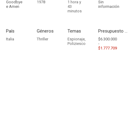
Goodbye
1978
1 hora y
Sin
e Amen
43
información
minutos
País
Géneros
Temas
Presupuesto - Ingresos
Italia
Thriller
Espionaje
,
$6.300.000
Poliziesco
-
$1.777.709