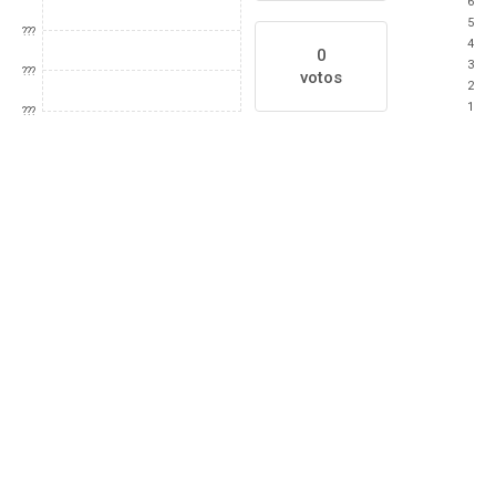
6
5
???
4
0
3
???
votos
2
1
???