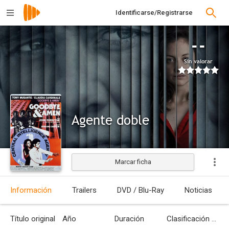
Identificarse/Registrarse
--
Sin valorar
Agente doble
Marcar ficha
Estrenada
Información
Trailers
DVD / Blu-Ray
Noticias
Título original
Año
Duración
Clasificación por edades