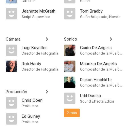
Director
Guión
Jeanette McGrath
Tom Bradby
Script Supervisor
Guión Adaptado, Novela
Cámara
Sonido
Luigi Kuveiller
Guido De Angelis
Director de Fotografía
Compositor de la Música Original
Rob Hardy
Maurizio De Angelis
Director de Fotografía
Compositor de la Música Original
Dickon Hinchliffe
Compositor de la Música Original
Producción
Udit Duseja
Chris Coen
Sound Effects Editor
Productor
2 más
Ed Guiney
Productor