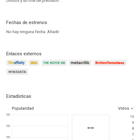
Unidos y un rifle de precisión.
Fechas de estrenos
No hay ninguna fecha.
Añadir
Enlaces externos
Estadísticas
Popularidad
Votos
???
10
9
--
???
8
7
???