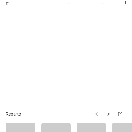
1
???
Reparto