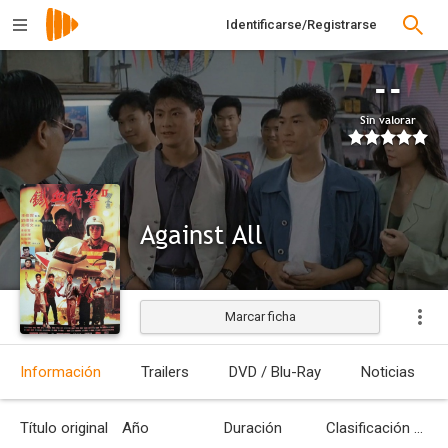
Identificarse/Registrarse
--
Sin valorar
Against All
Marcar ficha
Estrenada
Información
Trailers
DVD / Blu-Ray
Noticias
Título original
Año
Duración
Clasificación por edades