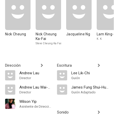
Nick Cheung
Nick Cheung
Jacqueline Ng
Lam King
Ka-Fai
K. K.
Steve Cheung Ka Fai
Dirección
Escritura
Andrew Lau
Lee Lik-Chi
Director
Guión
Andrew Lau Wai-Keung
James Fung Shui-Hung
Director
Guión Adaptado
Wilson Yip
Asistente de Dirección
Sonido