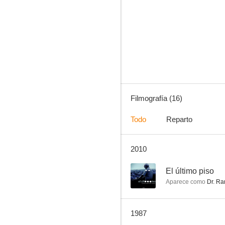
El diablo andaba en los choclos
--
Filmografía (16)
Todo
Reparto
2010
Carmen
--
--
El último piso
Aparece como
Dr. Ra
1987