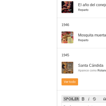
--
El año del conej
Reparto
Cándida millonaria
1946
--
--
Mosquita muerta
Reparto
1945
--
Santa Cándida
Aparece como
Roland
Los celos de Cándida
Ver todo
--