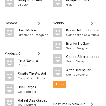
Joaquim Leitão
Joaquim Leitão
Director
Guión
Cámara
Sonido
Juan Molina
Krzysztof Suchodolski
Director de Fotografía
Compositor de la Música Original
Branko Neškov
Sound Designer
Producción
Carlos Alberto Lopes
Tino Navarro
Sound Designer
Productor
Aitor Berenguer
Studio Filmów Animowanych w Krakowie
Sound Designer
Compañía de Produccion
1 más
Joël Farges
Co-Productor
Rafael Díaz-Salgado
Costume & Make-Up
Co-Productor