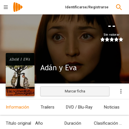
Identificarse/Registrarse
--
Sin valorar
Adán y Eva
Marcar ficha
Estrenada
Información
Trailers
DVD / Blu-Ray
Noticias
Título original
Año
Duración
Clasificación por edades