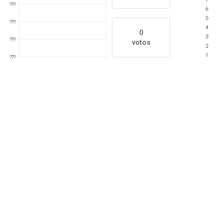
???
6
5
???
4
0
3
???
votos
2
1
???