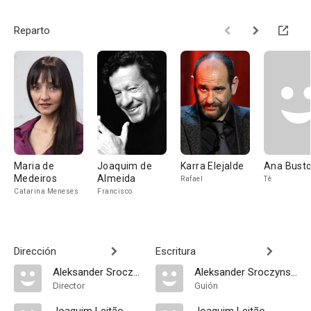
Reparto
Maria de
Joaquim de
Karra Elejalde
Ana Busto
Medeiros
Almeida
Rafael
Tê
Catarina Meneses
Francisco
Dirección
Escritura
Aleksander Sroczynski
Aleksander Sroczynski
Director
Guión