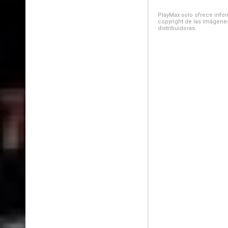
PlayMax solo ofrece inform
copyright de las imágenes
distribuidoras.