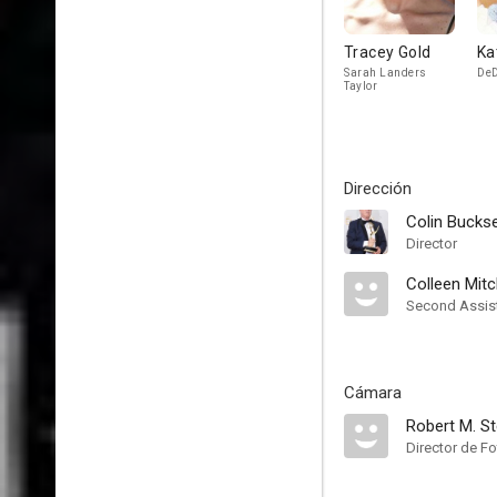
Tracey Gold
Ka
Sarah Landers
DeD
Taylor
Dirección
Colin Bucks
Director
Colleen Mitc
Second Assist
Cámara
Robert M. S
Director de Fo