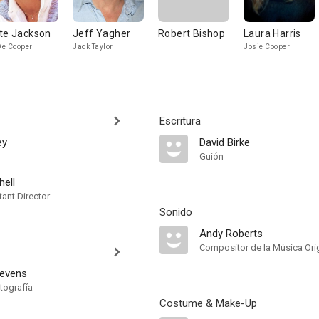
te Jackson
Jeff Yagher
Robert Bishop
Laura Harris
e Cooper
Jack Taylor
Josie Cooper
Escritura
ey
David Birke
Guión
hell
ant Director
Sonido
Andy Roberts
Compositor de la Música Orig
tevens
tografía
Costume & Make-Up