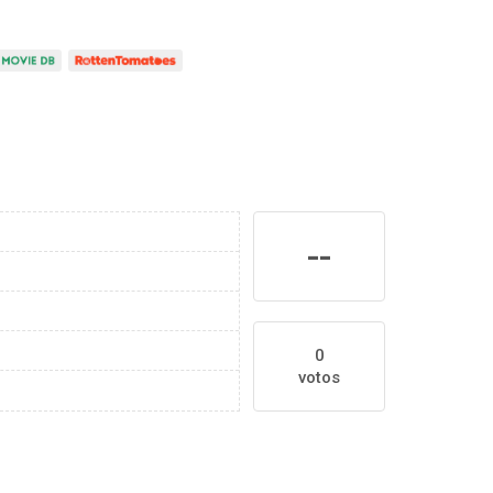
--
0
votos