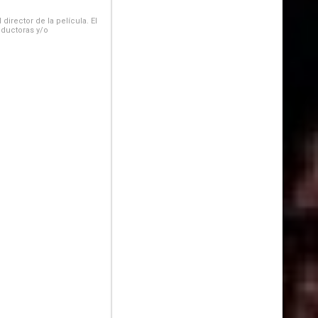
irector de la película. El
oductoras y/o