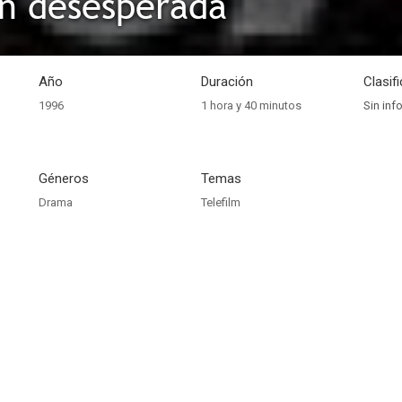
n desesperada
Año
Duración
Clasif
1996
1 hora y 40 minutos
Sin inf
Géneros
Temas
Drama
Telefilm