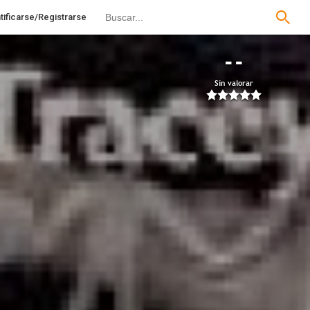
tificarse/Registrarse
--
Sin valorar