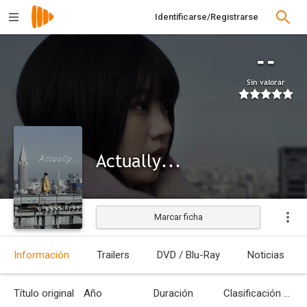
Identificarse/Registrarse
--
Sin valorar
Actually...
Marcar ficha
Estrenada
Información
Trailers
DVD / Blu-Ray
Noticias
Título original
Año
Duración
Clasificación por edades