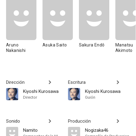
Aruno
Asuka Saito
Sakura Endô
Manatsu
Nakanishi
Akimoto
Dirección
Escritura
Kiyoshi Kurosawa
Kiyoshi Kurosawa
Director
Guión
Sonido
Producción
Namito
Nogizaka46