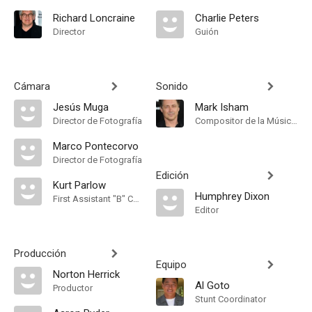
Richard Loncraine
Charlie Peters
Director
Guión
Cámara
Sonido
Jesús Muga
Mark Isham
Director de Fotografía
Compositor de la Música Original
Marco Pontecorvo
Director de Fotografía
Edición
Kurt Parlow
Humphrey Dixon
First Assistant "B" Camera
Editor
Producción
Equipo
Norton Herrick
Al Goto
Productor
Stunt Coordinator