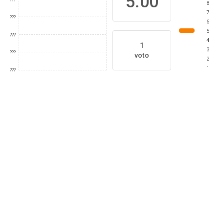
5.00
8
7
???
6
5
???
4
1
3
???
voto
2
1
???