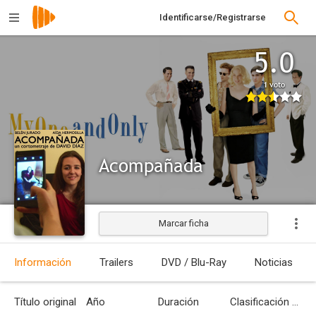
Identificarse/Registrarse
5.0
1 voto
Acompañada
Marcar ficha
Estrenada
Información
Trailers
DVD / Blu-Ray
Noticias
Título original
Año
Duración
Clasificación por edades