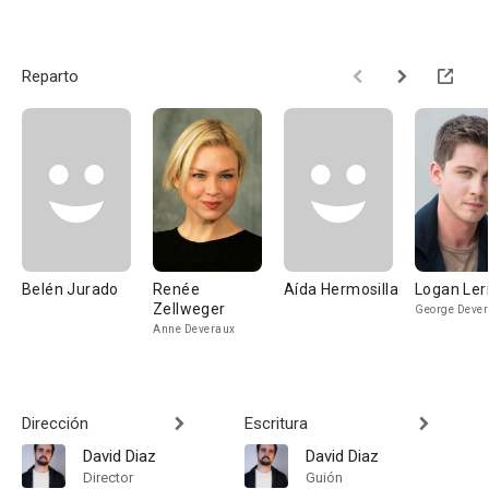
Reparto
Belén Jurado
Renée
Aída Hermosilla
Logan Le
Zellweger
George Deve
Anne Deveraux
Dirección
Escritura
David Diaz
David Diaz
Director
Guión