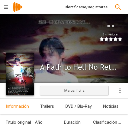
Identificarse/Registrarse
--
Sin valorar
A Path to Hell No Return
Marcar ficha
Información
Trailers
DVD / Blu-Ray
Noticias
Título original
Año
Duración
Clasificación por edades