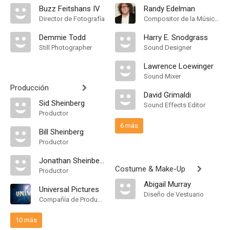
Buzz Feitshans IV
Randy Edelman
Director de Fotografía
Compositor de la Música Original
Demmie Todd
Harry E. Snodgrass
Still Photographer
Sound Designer
Lawrence Loewinger
Sound Mixer
Producción
David Grimaldi
Sid Sheinberg
Sound Effects Editor
Productor
6 más
Bill Sheinberg
Productor
Jonathan Sheinberg
Costume & Make-Up
Productor
Abigail Murray
Universal Pictures
Diseño de Vestuario
Compañía de Produccion
10 más