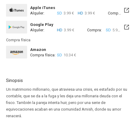
Apple iTunes
Alquiler:
SD
3.99 €
HD
3.99 €
Compra:
SD
5
Google Play
Alquiler:
HD
3.99 €
Compra:
SD
5.99 €
HD
6
Compra física
Amazon
Compra física:
SD
10.34 €
Sinopsis
Un matrimonio millonario, que atraviesa una crisis, es estafado por su
contable, que se da a la fuga y les deja una millonaria deuda con el
fisco. También la pareja intenta huir, pero por una serie de
equivocaciones acaban en una comunidad Amish, donde su amor
renacerá.