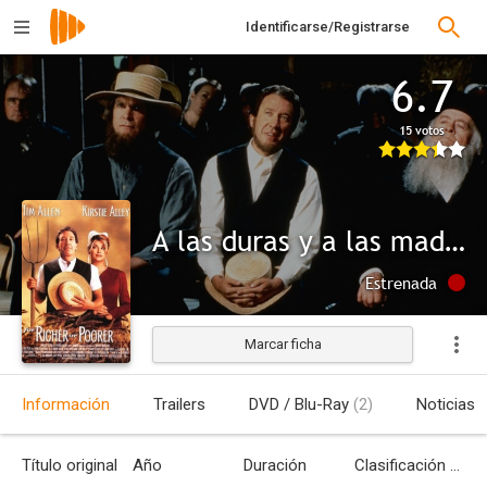
Identificarse/Registrarse
6.7
15 votos
A las duras y a las maduras
Estrenada
Marcar ficha
Información
Trailers
DVD / Blu-Ray
(2)
Noticias
Título original
Año
Duración
Clasificación por edades