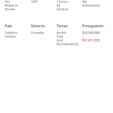
For
1997
1 hora y
Sin
Richer or
59
información
Poorer
minutos
País
Géneros
Temas
Presupuesto - Ingresos
Estados
Comedia
Amish
,
$35.000.000
Unidos
Vida
-
rural
$31.611.225
(Norteamérica)