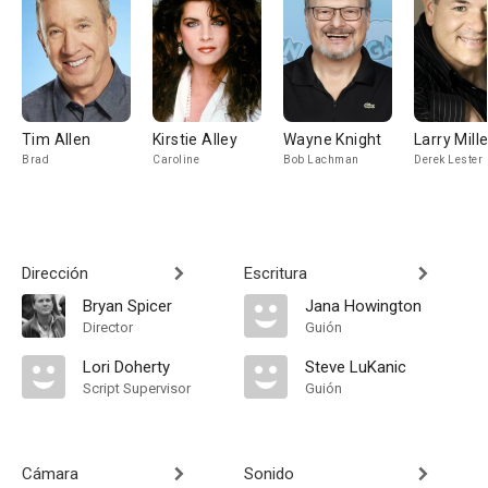
Tim Allen
Kirstie Alley
Wayne Knight
Larry Mille
Brad
Caroline
Bob Lachman
Derek Lester
Dirección
Escritura
Bryan Spicer
Jana Howington
Director
Guión
Lori Doherty
Steve LuKanic
Script Supervisor
Guión
Cámara
Sonido