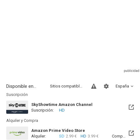
Disponible en...
Sitios compatibles
España
Suscripción
SkyShowtime Amazon Channel
Suscripción:
HD
Alquiler y Compra
Amazon Prime Video Store
Alquiler:
SD
2.99 €
HD
3.99 €
Compra:
SD
5