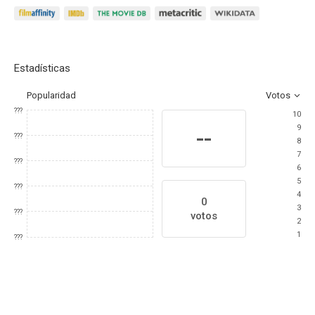
Estadísticas
Popularidad
Votos
???
10
9
--
???
8
7
???
6
5
???
4
0
3
???
votos
2
1
???