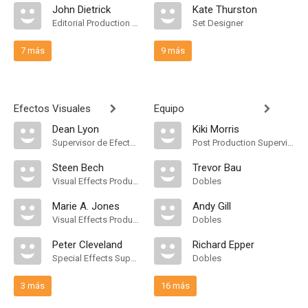
John Dietrick
Kate Thurston
Editorial Production Assistant
Set Designer
7 más
9 más
Efectos Visuales
Equipo
Dean Lyon
Kiki Morris
Supervisor de Efectos Visuales
Post Production Supervisor
Steen Bech
Trevor Bau
Visual Effects Producer
Dobles
Marie A. Jones
Andy Gill
Visual Effects Producer
Dobles
Peter Cleveland
Richard Epper
Special Effects Supervisor
Dobles
3 más
16 más