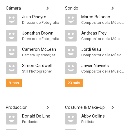
Cámara
Sonido
Julio Ribeyro
Marco Balocco
Director de Fotografía
Compositor de la Música Original
Jonathan Brown
Andreas Frey
Director de Fotografía
Compositor de la Música Original
Cameron McLean
Jordi Grau
Camera Operator, Steadicam Operator
Compositor de la Música Original
Simon Cardwell
Javier Navinés
Still Photographer
Compositor de la Música Original
8 más
23 más
Producción
Costume & Make-Up
Donald De Line
Abby Collins
Productor
Estilista