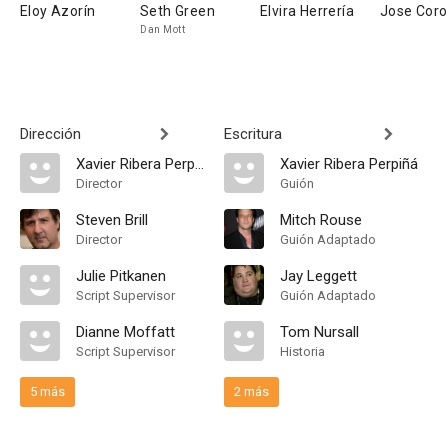
Eloy Azorín
Seth Green
Elvira Herrería
Jose Cor
Dan Mott
Dirección
Escritura
Xavier Ribera Perpiñá
Xavier Ribera Perpiñá
Director
Guión
Steven Brill
Mitch Rouse
Director
Guión Adaptado
Julie Pitkanen
Jay Leggett
Script Supervisor
Guión Adaptado
Dianne Moffatt
Tom Nursall
Script Supervisor
Historia
5 más
2 más