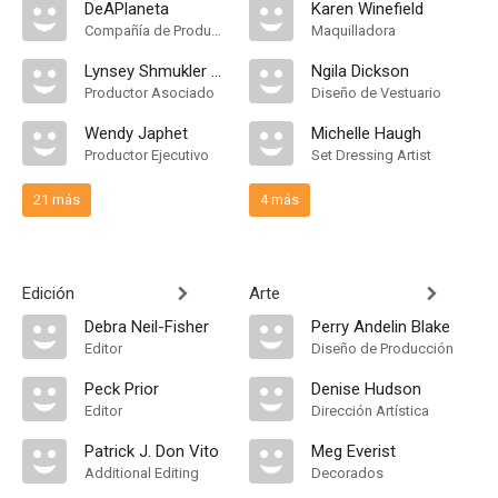
DeAPlaneta
Karen Winefield
Compañía de Produccion
Maquilladora
Lynsey Shmukler Jones
Ngila Dickson
Productor Asociado
Diseño de Vestuario
Wendy Japhet
Michelle Haugh
Productor Ejecutivo
Set Dressing Artist
21 más
4 más
Edición
Arte
Debra Neil-Fisher
Perry Andelin Blake
Editor
Diseño de Producción
Peck Prior
Denise Hudson
Editor
Dirección Artística
Patrick J. Don Vito
Meg Everist
Additional Editing
Decorados