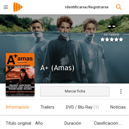
Identificarse/Registrarse
--
Sin valorar
A+ (Amas)
Marcar ficha
Estrenada
Información
Trailers
DVD / Blu-Ray
(1)
Noticias
Título original
Año
Duración
Clasificación por edades