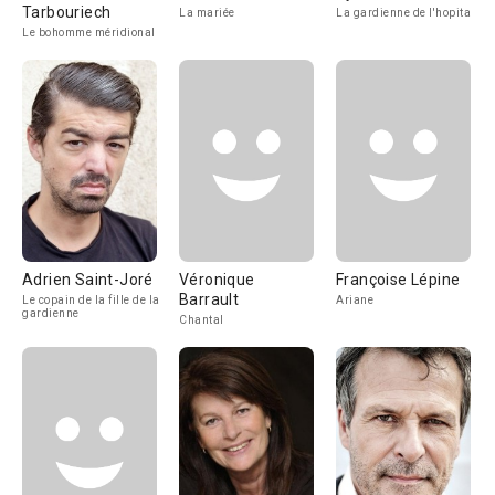
Tarbouriech
La mariée
La gardienne de l'hopital
Le bohomme méridional
Adrien Saint-Joré
Véronique
Françoise Lépine
Barrault
Le copain de la fille de la
Ariane
gardienne
Chantal