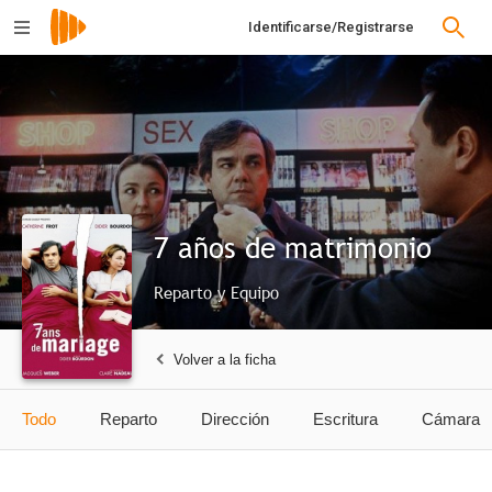
Identificarse/Registrarse
7 años de matrimonio
Reparto y Equipo
Volver a la ficha
Todo
Reparto
Dirección
Escritura
Cámara