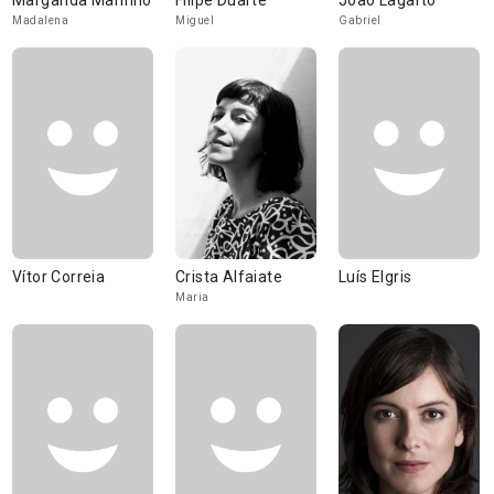
Margarida Marinho
Filipe Duarte
João Lagarto
Madalena
Miguel
Gabriel
Vítor Correia
Crista Alfaiate
Luís Elgris
Maria