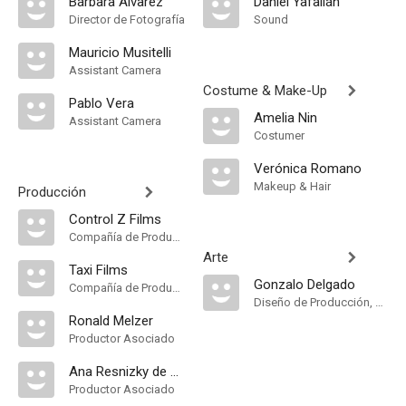
Bárbara Álvarez
Daniel Yafalián
Director de Fotografía
Sound
Mauricio Musitelli
Assistant Camera
Costume & Make-Up
Pablo Vera
Amelia Nin
Assistant Camera
Costumer
Verónica Romano
Makeup & Hair
Producción
Control Z Films
Compañía de Produccion
Arte
Taxi Films
Gonzalo Delgado
Compañía de Produccion
Diseño de Producción, Dirección Artística
Ronald Melzer
Productor Asociado
Ana Resnizky de Orimian
Productor Asociado