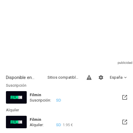
Disponible en...
Sitios compatibles
España
Suscripción
Filmin
Suscripción:
SD
Disponible hasta el Vie, 27 Nov 2026 (Quedan 3 meses)
Alquiler
Filmin
Alquiler:
SD
1.95 €
Disponible hasta el Vie, 27 Nov 2026 (Quedan 3 meses)