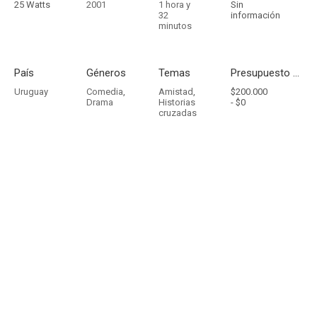
25 Watts
2001
1 hora y
Sin
32
información
minutos
País
Géneros
Temas
Presupuesto - Ingresos
Uruguay
Comedia
,
Amistad
,
$200.000
Drama
Historias
-
$0
cruzadas