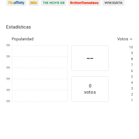
Estadísticas
Popularidad
Votos
???
10
9
--
???
8
7
???
6
5
???
4
0
3
???
votos
2
1
???