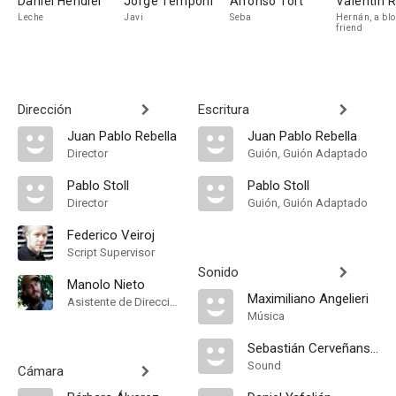
Daniel Hendler
Jorge Temponi
Alfonso Tort
Valentín R
Leche
Javi
Seba
Hernán, a bl
friend
Dirección
Escritura
Juan Pablo Rebella
Juan Pablo Rebella
Director
Guión, Guión Adaptado
Pablo Stoll
Pablo Stoll
Director
Guión, Guión Adaptado
Federico Veiroj
Script Supervisor
Sonido
Manolo Nieto
Maximiliano Angelieri
Asistente de Dirección
Música
Sebastián Cerveñansky
Sound
Cámara