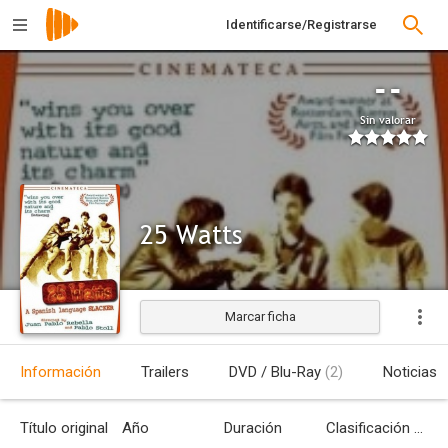
Identificarse/Registrarse
--
Sin valorar
25 Watts
Marcar ficha
Estrenada
Información
Trailers
DVD / Blu-Ray
(2)
Noticias
Título original
Año
Duración
Clasificación por edades