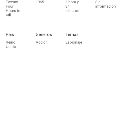
Twenty-
1965
1 hora y
Sin
Four
34
información
Hours to
minutos
Kill
País
Géneros
Temas
Reino
Acción
Espionaje
Unido