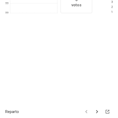
3
???
votos
2
1
???
Reparto