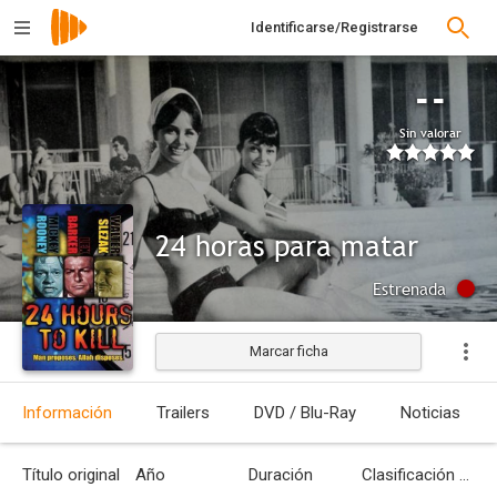
Identificarse/Registrarse
--
Sin valorar
24 horas para matar
Estrenada
Marcar ficha
Información
Trailers
DVD / Blu-Ray
Noticias
Título original
Año
Duración
Clasificación por edades