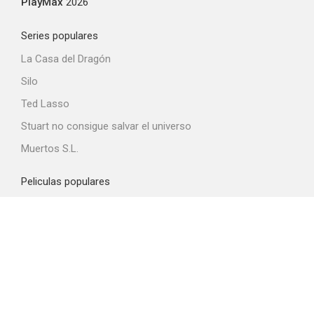
PlayMax
2026
Series populares
La Casa del Dragón
Silo
Ted Lasso
Stuart no consigue salvar el universo
Muertos S.L.
Peliculas populares
Spider-Man: Brand New Day
La odisea
Obsession
La boca del diablo
La última casa