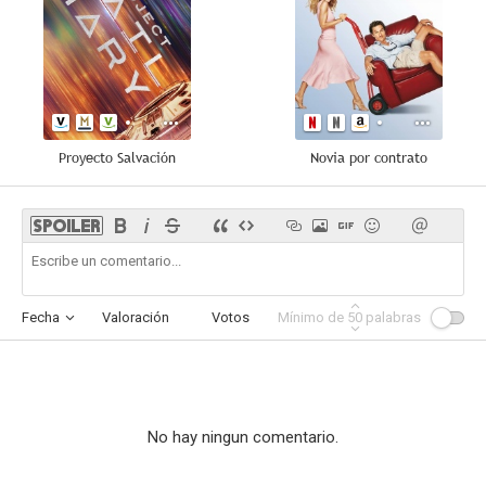
Proyecto Salvación
Novia por contrato
Fecha
Valoración
Votos
Mínimo de
Afinidad
50
palabras
No hay ningun comentario.