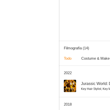
Inferno
--
Filmografía (14)
Todo
Costume & Make
2022
Camas deshechas
6.6
Jurassic World:
Key Hair Stylist
,
Key M
2018