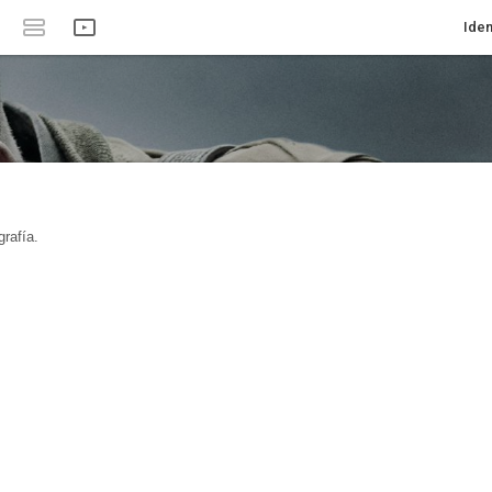
Iden
rafía.