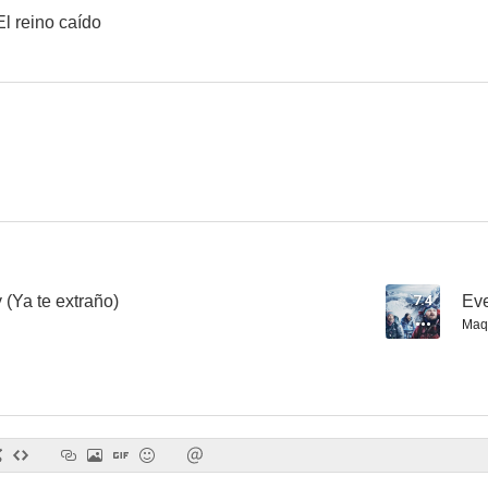
El reino caído
 (Ya te extraño)
7.4
Eve
Maqu