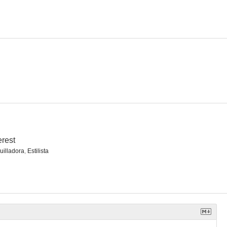
rest
illadora
,
Estilista