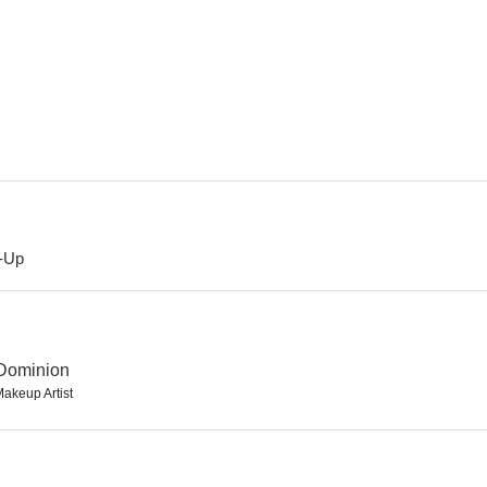
Jurassic World: Dominion
Everest
4.3.2
--
-Up
Bunny and the Bull
 Dominion
akeup Artist