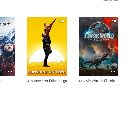
7.4
7.4
7.0
t
Amanece en Edimburgo
Jurassic World: El reino caído
6.5
--
--