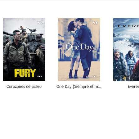
7.9
7.8
Corazones de acero
One Day (Siempre el mismo día)
Everes
6.6
9.0