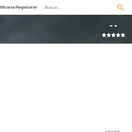
tificarse/Registrarse
--