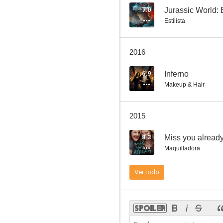
7.0
Jurassic World: 
Estilista
2016
6.9
Inferno
Makeup & Hair
2015
8.3
Miss you already
Maquilladora
Ver todo