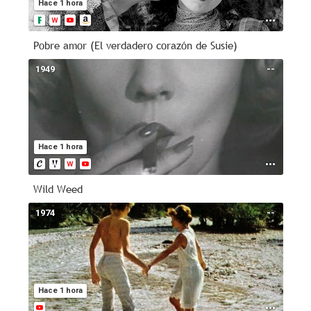
Hace 1 hora
Pobre amor (El verdadero corazón de Susie)
1949
--
Hace 1 hora
Wild Weed
1974
--
Hace 1 hora