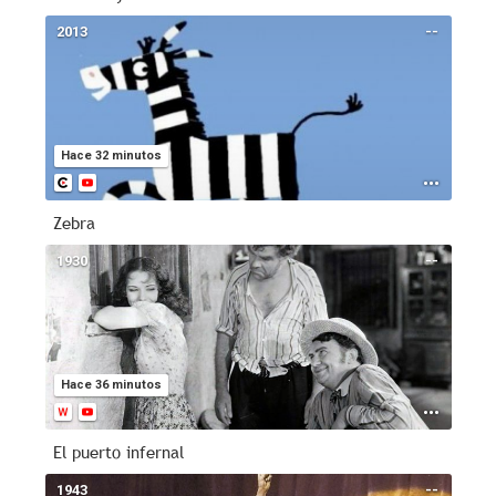
2013
--
Hace 32 minutos
Zebra
1930
--
Hace 36 minutos
El puerto infernal
1943
--