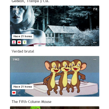
Gedeón, Trampa y Cia.
2000
7.0
Hace 21 horas
Verdad brutal
1943
--
Hace 21 horas
The Fifth-Column Mouse