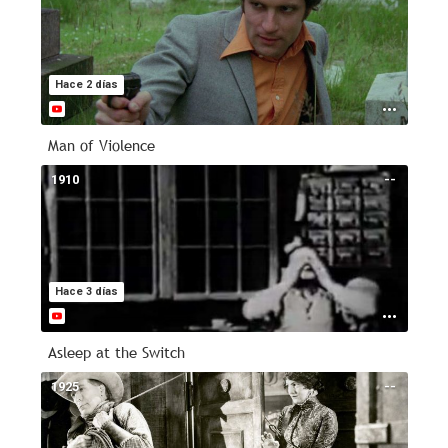
Hace 2 días
Man of Violence
1910
--
Hace 3 días
Asleep at the Switch
1925
--