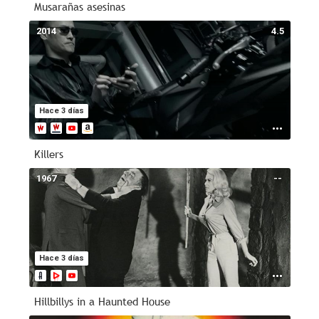
Musarañas asesinas
2014
4.5
Hace 3 días
Killers
1967
--
Hace 3 días
Hillbillys in a Haunted House