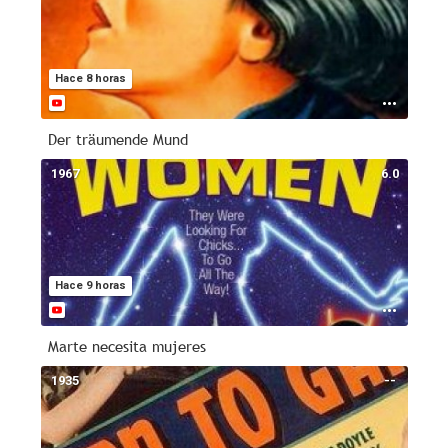
Hace 8 horas
Der träumende Mund
1967
6.0
Hace 9 horas
Marte necesita mujeres
1935
--