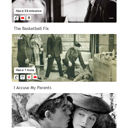
Hace 54 minutos
The Basketball Fix
1944
--
Hace 1 hora
I Accuse My Parents
1919
6.0