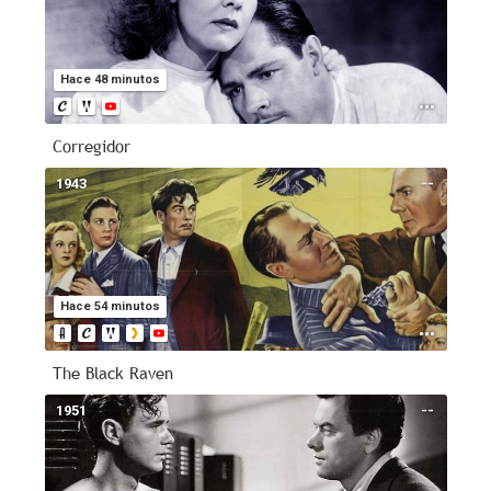
Hace 48 minutos
Corregidor
1943
--
Hace 54 minutos
The Black Raven
1951
--