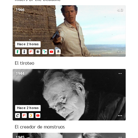
1966
4.3
Hace 2 horas
El tiroteo
1944
--
Hace 2 horas
El creador de monstruos
1945
--