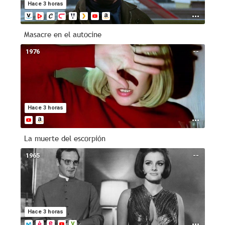
Hace 3 horas
Masacre en el autocine
1976
--
Hace 3 horas
La muerte del escorpión
1965
--
Hace 3 horas