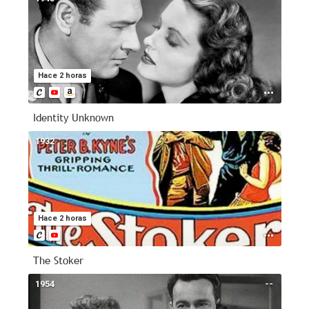
Hace 2 horas
Identity Unknown
1932
--
Hace 2 horas
The Stoker
1954
--