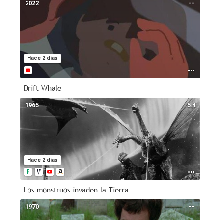
2022
--
Hace 2 días
Drift Whale
1965
5.4
Hace 2 días
Los monstruos invaden la Tierra
1970
--