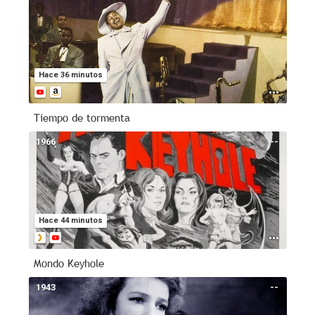
Hace 36 minutos
Tiempo de tormenta
1966
--
Hace 44 minutos
Mondo Keyhole
1943
--