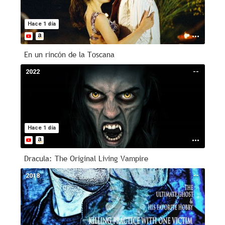
Hace 1 día
En un rincón de la Toscana
2022
--
Hace 1 día
Dracula: The Original Living Vampire
2018
--