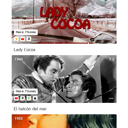
1975
--
Hace 7 horas
Lady Cocoa
1940
7.2
Hace 7 horas
El halcón del mar
1932
--