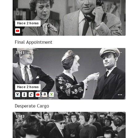
Hace 2 horas
Final Appointment
1941
--
Hace 2 horas
Desperate Cargo
1943
--