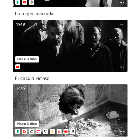
La mujer marcada
1948
--
Hace 3 días
El círculo vicioso
1959
--
Hace 3 días