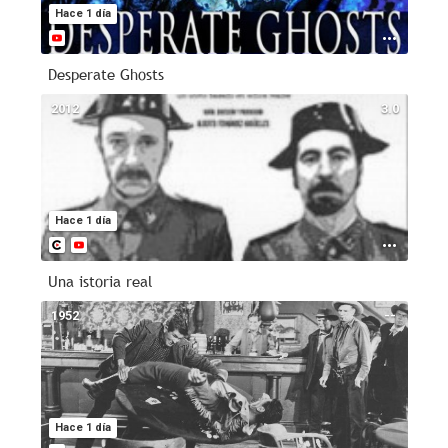
Hace 1 día
Desperate Ghosts
2012
3.0
Hace 1 día
Una istoria real
1952
--
Hace 1 día