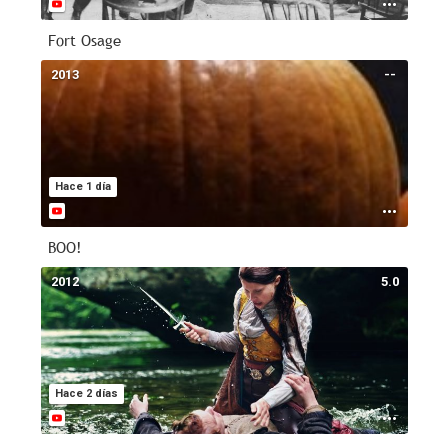
Fort Osage
2013
--
Hace 1 día
BOO!
2012
5.0
Hace 2 días