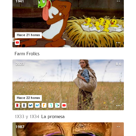
1941
--
Hace 21 horas
Farm Frolics
2023
8.6
Hace 22 horas
1X33 y 1X34
La promesa
1987
--