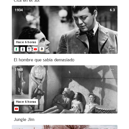
Cita en el Sol
1934
6.3
Hace 6 horas
El hombre que sabía demasiado
1948
--
Hace 6 horas
Jungle Jim