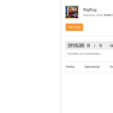
4.6
BigBug
Aparece como
Victor 
Ver todo
No Limit
4.6
Fecha
Valoración
V
BigBug
--