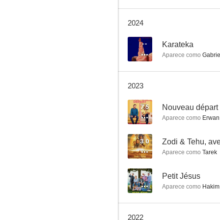
2024
Las nuevas aventuras de Aladino
--
Karateka
Aparece como
Gabriel
6.0
2023
7.5
Nouveau départ
Aparece como
Erwan
3.0
Aparece como
Tarek
Un mariage sans fin
5.3
--
Petit Jésus
Aparece como
Hakim
2022