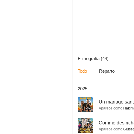
Aprender a amarte
7.5
Filmografía (44)
Todo
Reparto
2025
Nouveau départ
6.3
6.0
Un mariage sans
Aparece como
Hakim
--
Comme des rich
Aparece como
Giuse