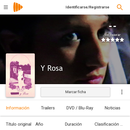
Identificarse/Registrarse
--
Sin valorar
Y Rosa
Marcar ficha
Estrenada
Información
Trailers
DVD / Blu-Ray
Noticias
Título original
Año
Duración
Clasificación por edades