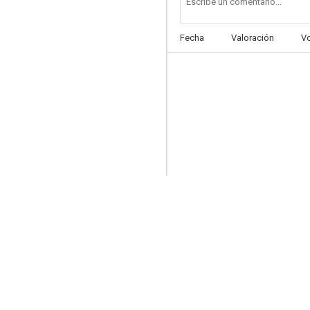
Fecha
Valoración
V
¡Mano muerta llama a la puerta!
--
La Atlántida
--