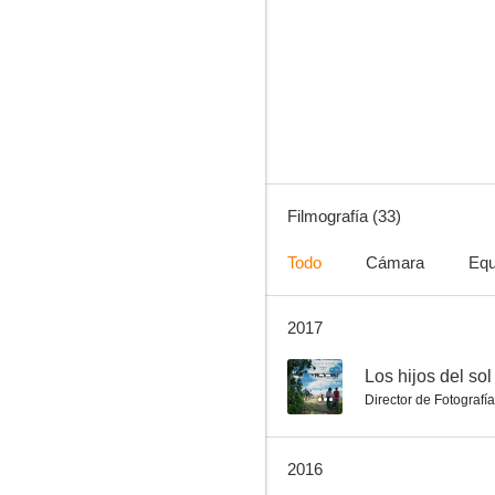
El viaje de Arián
5.9
Filmografía (33)
Todo
Cámara
Equ
2017
Infidels
--
--
Los hijos del sol
Director de Fotografía
2016