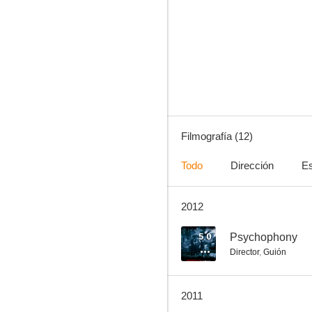
Laberint d'ombres
6.3
Filmografía (12)
Todo
Dirección
Es
2012
Mar de fondo
5.0
5.0
Psychophony
Director
,
Guión
2011