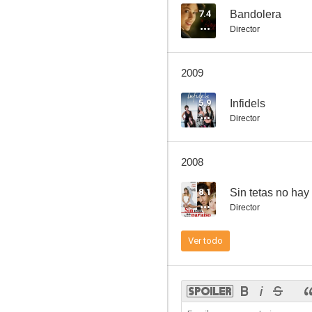
7.4
Bandolera
Director
Psychophony
2009
5.9
Infidels
Director
2008
8.1
Sin tetas no hay
Director
Ver todo