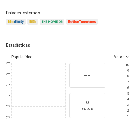
Enlaces externos
Estadísticas
Popularidad
Votos
???
10
9
--
???
8
7
???
6
5
???
4
0
3
???
votos
2
1
???