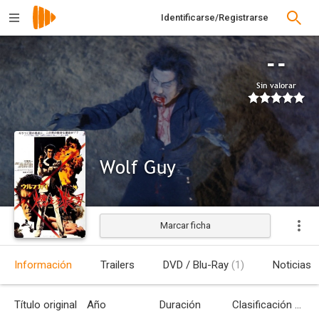
Identificarse/Registrarse
--
Sin valorar
Wolf Guy
Marcar ficha
Estrenada
Información
Trailers
DVD / Blu-Ray
(1)
Noticias
Título original
Año
Duración
Clasificación por edades