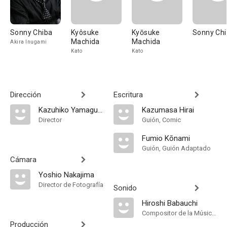
Sonny Chiba
Kyôsuke
Kyōsuke
Sonny Ch
Machida
Machida
Akira Inugami
Kato
Kato
Dirección
Escritura
Kazuhiko Yamaguchi
Kazumasa Hirai
Director
Guión, Comic
Fumio Kōnami
Guión, Guión Adaptado
Cámara
Yoshio Nakajima
Director de Fotografía
Sonido
Hiroshi Babauchi
Compositor de la Música Original
Producción