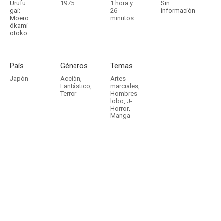
Urufu
1975
1 hora y
Sin
gai:
26
información
Moero
minutos
ôkami-
otoko
País
Géneros
Temas
Japón
Acción
,
Artes
Fantástico
,
marciales
,
Terror
Hombres
lobo
,
J-
Horror
,
Manga