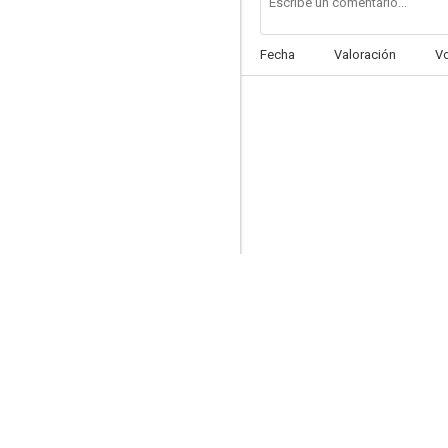
Fecha
Valoración
V
The Devil Pays Off
--
La canción del día