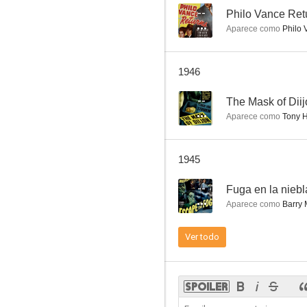
--
Philo Vance Ret
Aparece como
Philo 
Night in New Orleans
1946
--
--
The Mask of Dii
Aparece como
Tony H
1945
--
Fuga en la niebl
Aparece como
Barry 
A Man's World
Ver todo
--