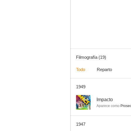
Mi mujer me apasiona
--
Filmografía (19)
Todo
Reparto
1949
Murder in Times Square
--
6.6
Impacto
Aparece como
Prosec
1947