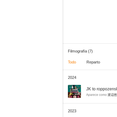
The Sun Stands Still
--
Filmografía (7)
Todo
Reparto
2024
Kamen Rider
--
JK to roppozens
Aparece como
渡辺悠
2023