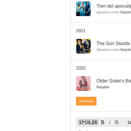
--
Tren del apocali
Aparece como
Kazum
2021
--
The Sun Stands S
Aparece como
Kazuhi
2020
--
Older Sister's B
Reparto
Ver todo