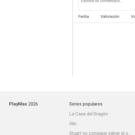
Fecha
Valoración
V
Made in Italy
--
PlayMax
2026
Series populares
El jueves
La Casa del Dragón
--
Silo
Stuart no consigue salvar el universo