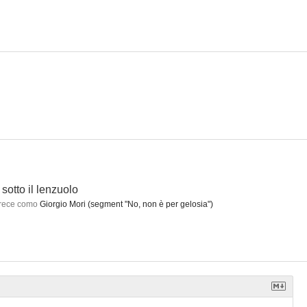
Los secretos de la Cosa Nostra
El convento, el fraile y su secreto
La più bella coppia del mondo
--
--
--
 sotto il lenzuolo
rece como
Giorgio Mori (segment "No, non è per gelosia")
taliana
Ischia operazione amore
Här kommer bärsärkarna
--
--
--