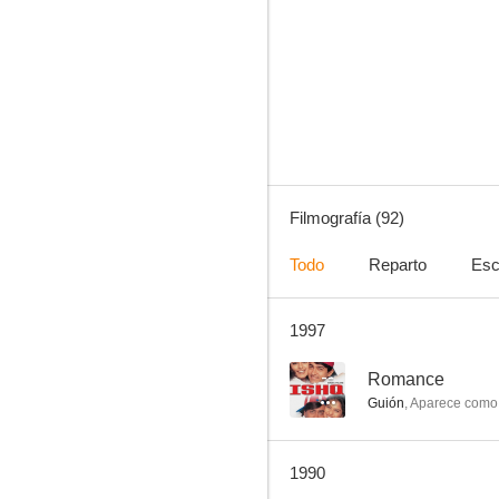
Mi tío Jacinto
--
Filmografía (92)
Todo
Reparto
Esc
1997
Tre sotto il lenzuolo
--
--
Romance
Guión
,
Aparece como
1990