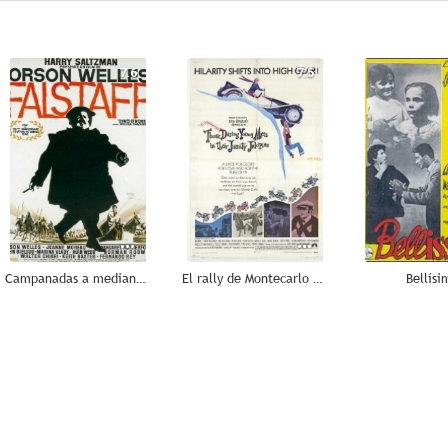
7.6
7.5
Campanadas a medianoche
El rally de Montecarlo y toda su zarabanda de antaño
Bellísi
4.0
--