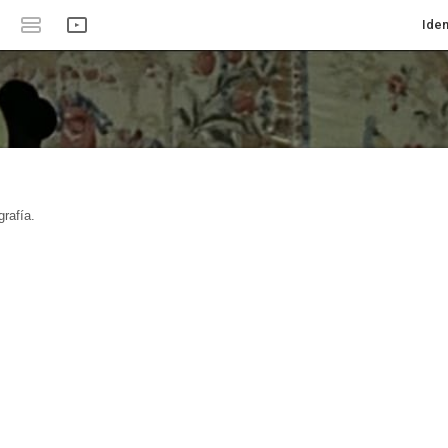
Iden
rafía.