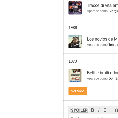
--
Tracce di vita a
Aparece como
Giorgi
Zig Zig
1989
--
--
Los novios de M
Aparece como
Tonio
1979
--
Belli e brutti rido
Aparece como
Don E
Capriccio all'italiana
Ver todo
--