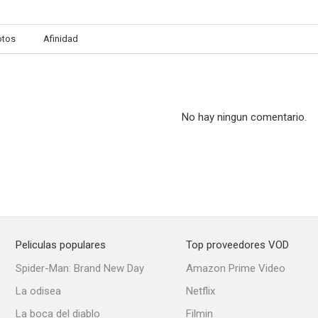
otos
Afinidad
Los héroes del Oeste
Thrilling (Espeluznante)
Las otoñ
--
--
No hay ningun comentario.
Peliculas populares
Top proveedores VOD
The Reunion
Los mangantes
Spider-Man: Brand New Day
Amazon Prime Video
--
--
La odisea
Netflix
La boca del diablo
Filmin