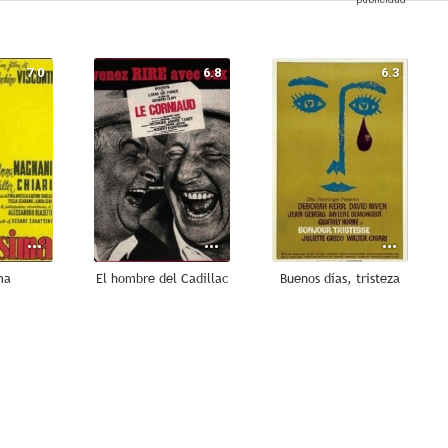
7.0
6.8
6.3
ma
El hombre del Cadillac
Buenos días, tristeza
--
--
--