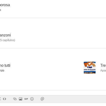
morosa
o
Son tornate a fiorire le rose
No me hagas daño, cariño
--
--
anzoni
(
5
capítulos
)
no tutti
--
Tre
nzo
Apa
¡Qué gente más rara!
Yo, yo, yo... y los demás
Amore all'i
--
--