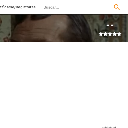
tificarse/Registrarse
--