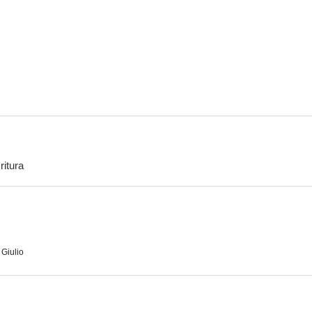
Juzgado a la italiana
Romance
Tracce di vit
--
--
ritura
Tanto va la gatta al lardo...
La bidonata
Por el amor de
--
--
Giulio