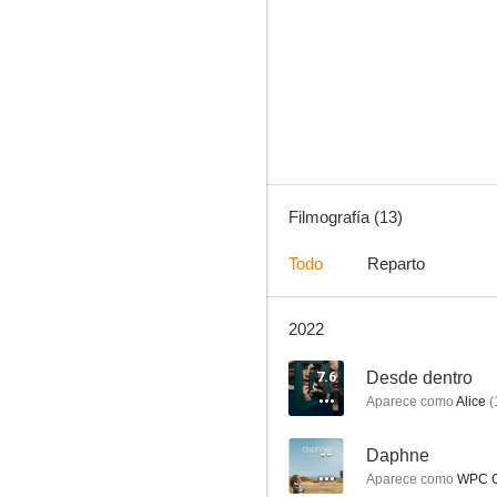
Los teleñecos en la Isla del Tesoro
--
Filmografía (13)
Todo
Reparto
2022
Love Without Walls
--
7.6
Desde dentro
Aparece como
Alice
(
--
Daphne
Aparece como
WPC C