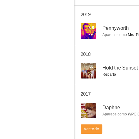
2019
Hold the Sunset
6.5
Pennyworth
Aparece como
Mrs. P
--
2018
--
Hold the Sunset
Reparto
2017
Testigo virtual
--
Daphne
Aparece como
WPC C
Ver todo